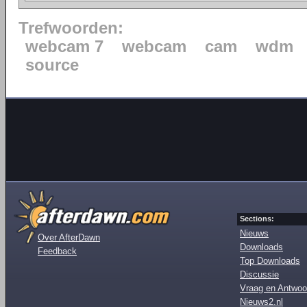
Trefwoorden:
webcam 7
webcam
cam
wdm
source
Sections:
Nieuws
Over AfterDawn
Downloads
Feedback
Top Downloads
Discussie
Vraag en Antwoo
Nieuws2.nl