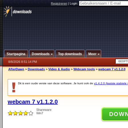
Registreren
|
Login:
Startpagina
Downloads
Top downloads
Meer
8/8/2026 8:51:14 PM
AfterDawn
>
Downloads
>
Video & Audio
>
Webcam tools
>
webcam 7 v1.1.2.0
Dit is een oude versie van deze software. Je kunt ook de
v1.4.2.0 (laatste stabiele 
webcam 7 v1.1.2.0
Shareware
DOW
Win7