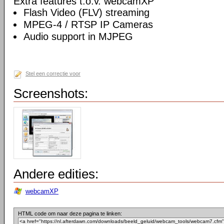
Extra features t.o.v. webcamXP
Flash Video (FLV) streaming
MPEG-4 / RTSP IP Cameras
Audio support in MJPEG
Stel een correctie voor
Screenshots:
Andere edities:
webcamXP
HTML code om naar deze pagina te linken: