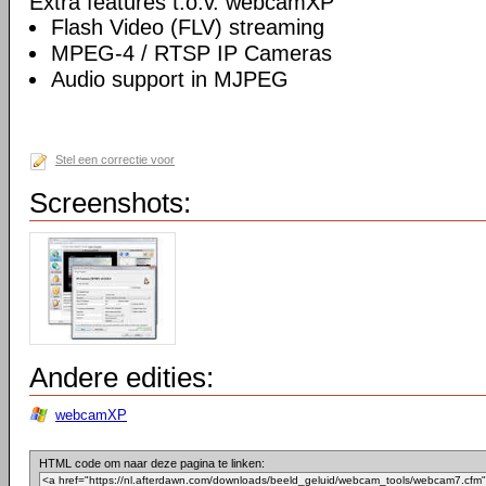
Extra features t.o.v. webcamXP
Flash Video (FLV) streaming
MPEG-4 / RTSP IP Cameras
Audio support in MJPEG
Stel een correctie voor
Screenshots:
Andere edities:
webcamXP
HTML code om naar deze pagina te linken: