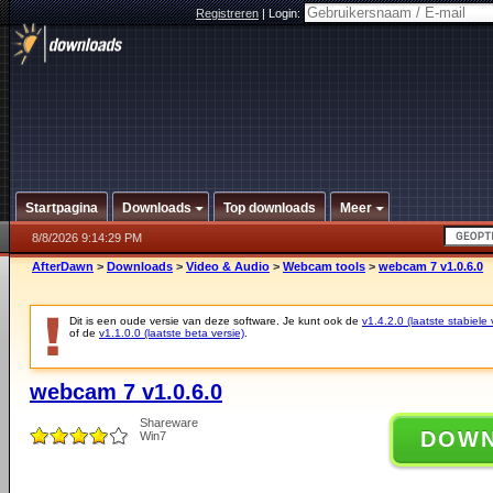
Registreren
|
Login:
Startpagina
Downloads
Top downloads
Meer
8/8/2026 9:14:29 PM
AfterDawn
>
Downloads
>
Video & Audio
>
Webcam tools
>
webcam 7 v1.0.6.0
Dit is een oude versie van deze software. Je kunt ook de
v1.4.2.0 (laatste stabiele 
of de
v1.1.0.0 (laatste beta versie)
.
webcam 7 v1.0.6.0
Shareware
DOW
Win7