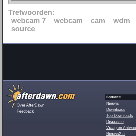
Trefwoorden:
webcam 7
webcam
cam
wdm
source
Sections:
Nieuws
Over AfterDawn
Downloads
Feedback
Top Downloads
Discussie
Vraag en Antwoo
Nieuws2.nl