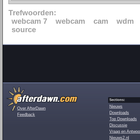
Trefwoorden:
webcam 7
webcam
cam
wdm
source
Sections:
Nieuws
Over AfterDawn
Downloads
Feedback
Top Downloads
Discussie
Vraag en Antwoo
Nieuws2.nl