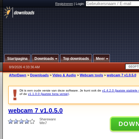
Registreren
|
Login:
Startpagina
Downloads
Top downloads
Meer
8/9/2026 4:33:36 AM
AfterDawn
>
Downloads
>
Video & Audio
>
Webcam tools
>
webcam 7 v1.0.5.0
Dit is een oude versie van deze software. Je kunt ook de
v1.4.2.0 (laatste stabiele 
of de
v1.1.0.0 (laatste beta versie)
.
webcam 7 v1.0.5.0
Shareware
DOW
Win7