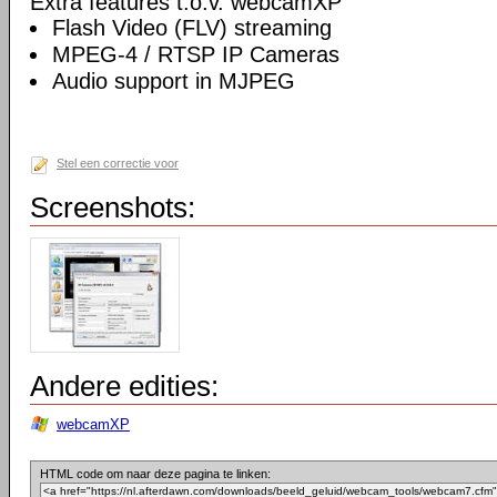
Extra features t.o.v. webcamXP
Flash Video (FLV) streaming
MPEG-4 / RTSP IP Cameras
Audio support in MJPEG
Stel een correctie voor
Screenshots:
Andere edities:
webcamXP
HTML code om naar deze pagina te linken: