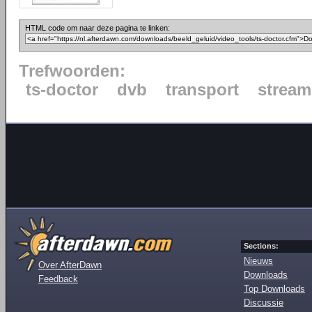
HTML code om naar deze pagina te linken:
Trefwoorden:
ts-doctor
dvb
transport
stream
Sections:
Nieuws
Over AfterDawn
Downloads
Feedback
Top Downloads
Discussie