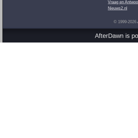
Vraag en Antwoo
Nieuws2.nl
© 1999-2026
AfterDawn is p