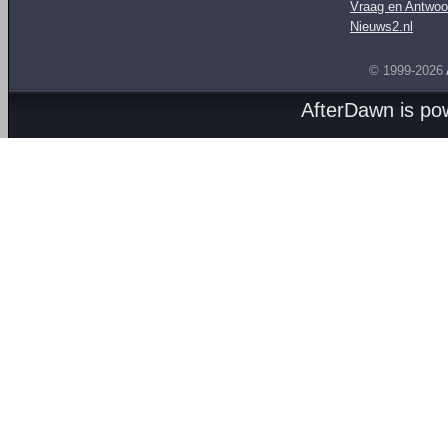
Vraag en Antwoo
Nieuws2.nl
© 1999-2026
AfterDawn is p