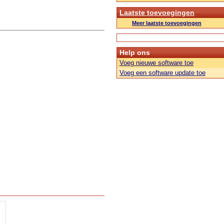
Laatste toevoegingen
Meer laatste toevoegingen
Help ons
Voeg nieuwe software toe
Voeg een software update toe