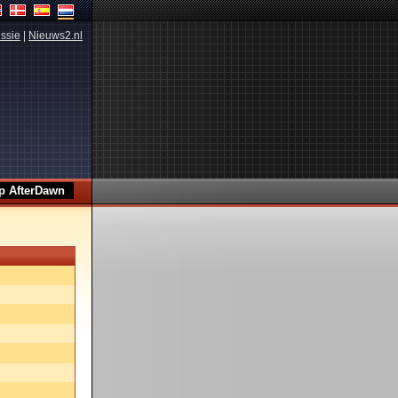
ssie
|
Nieuws2.nl