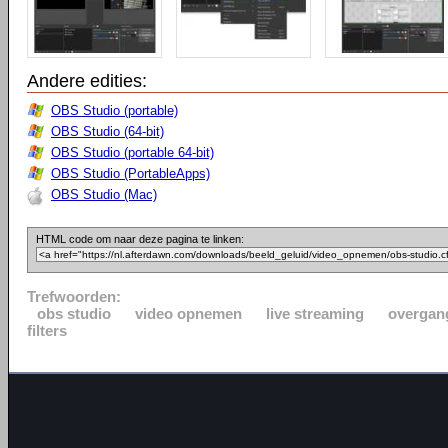
Andere edities:
OBS Studio (portable)
OBS Studio (64-bit)
OBS Studio (portable 64-bit)
OBS Studio (PortableApps)
OBS Studio (Mac)
HTML code om naar deze pagina te linken:
Trefwoorden:
obs studio
video opnemen
live streaming
overgan
filters