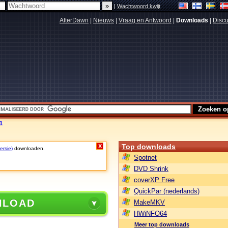
|
Wachtwoord kwijt
AfterDawn
|
Nieuws
|
Vraag en Antwoord
|
Downloads
|
Discu
1
Top downloads
X
ersie)
downloaden.
Spotnet
DVD Shrink
coverXP Free
QuickPar (nederlands)
NLOAD
MakeMKV
HWiNFO64
Meer top downloads