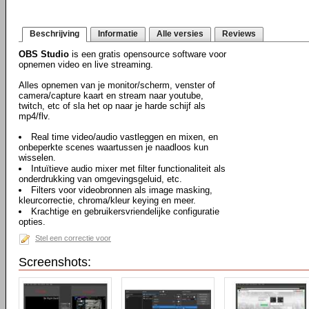
Beschrijving
Informatie
Alle versies
Reviews
OBS Studio
is een gratis opensource software voor
opnemen video en live streaming.
Alles opnemen van je monitor/scherm, venster of
camera/capture kaart en stream naar youtube,
twitch, etc of sla het op naar je harde schijf als
mp4/flv.
Real time video/audio vastleggen en mixen, en
onbeperkte scenes waartussen je naadloos kun
wisselen.
Intuïtieve audio mixer met filter functionaliteit als
onderdrukking van omgevingsgeluid, etc.
Filters voor videobronnen als image masking,
kleurcorrectie, chroma/kleur keying en meer.
Krachtige en gebruikersvriendelijke configuratie
opties.
Stel een correctie voor
Screenshots: