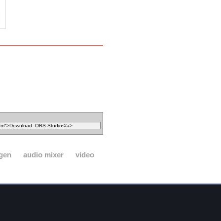
gen
audio mixer
video