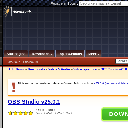
Registreren
|
Login:
Startpagina
Downloads
Top downloads
Meer
8/8/2026 11:58:50 AM
AfterDawn
>
Downloads
>
Video & Audio
>
Video opnemen
>
OBS Studio v25.0.
Dit is een oude versie van deze software. Je kunt ook de
v25.0.8 (laatste stabiele v
OBS Studio v25.0.1
Open source
DOW
Vista / Win10 / Win7 / Win8