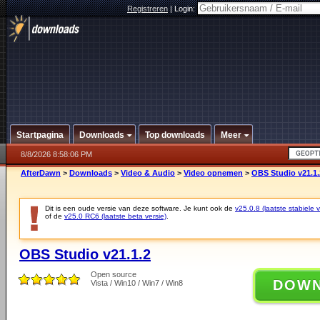
Registreren
|
Login:
Startpagina
Downloads
Top downloads
Meer
8/8/2026 8:58:06 PM
AfterDawn
>
Downloads
>
Video & Audio
>
Video opnemen
>
OBS Studio v21.1.
Dit is een oude versie van deze software. Je kunt ook de
v25.0.8 (laatste stabiele v
of de
v25.0 RC6 (laatste beta versie)
.
OBS Studio v21.1.2
Open source
DOW
Vista / Win10 / Win7 / Win8