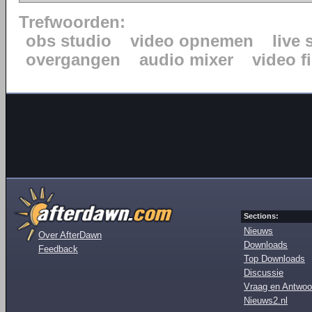
Trefwoorden:
obs studio
video opnemen
live
overgangen
audio mixer
video fi
Sections:
Nieuws
Over AfterDawn
Downloads
Feedback
Top Downloads
Discussie
Vraag en Antwoo
Nieuws2.nl