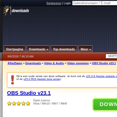
Registreren
|
Login:
Startpagina
Downloads
Top downloads
Meer
8/6/2026 7:46:10 AM
AfterDawn
>
Downloads
>
Video & Audio
>
Video opnemen
>
OBS Studio v23.1
Dit is een oude versie van deze software. Je kunt ook de
v25.0.8 (laatste stabiele v
of de
v25.0 RC6 (laatste beta versie)
.
OBS Studio v23.1
Open source
DOW
Vista / Win10 / Win7 / Win8