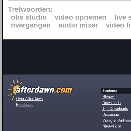
Trefwoorden:
obs studio
video opnemen
live
overgangen
audio mixer
video fi
Sections:
Nieuws
Over AfterDawn
Downloads
Feedback
Top Downloads
Discussie
Vraag en Antwoo
Nieuws2.nl