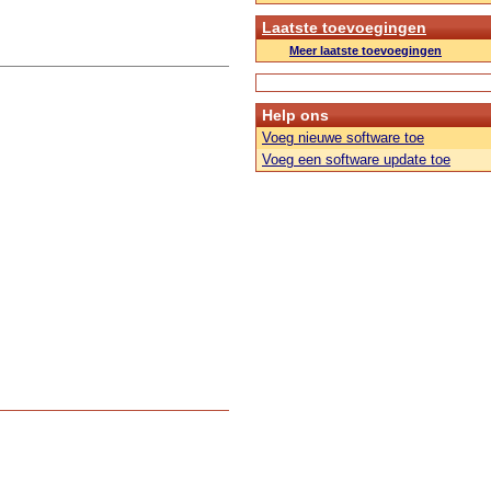
Laatste toevoegingen
Meer laatste toevoegingen
Help ons
Voeg nieuwe software toe
Voeg een software update toe