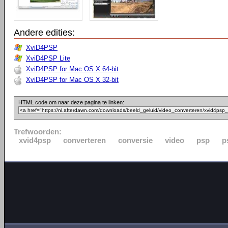
Andere edities:
XviD4PSP
XviD4PSP Lite
XviD4PSP for Mac OS X 64-bit
XviD4PSP for Mac OS X 32-bit
HTML code om naar deze pagina te linken:
Trefwoorden:
xvid4psp
converteren
conversie
video
psp
p