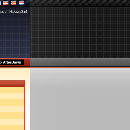
ssie
|
Nieuws2.nl