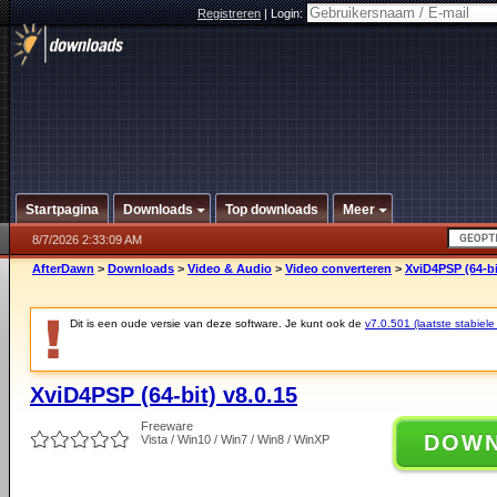
Registreren
|
Login:
Startpagina
Downloads
Top downloads
Meer
8/7/2026 2:33:09 AM
AfterDawn
>
Downloads
>
Video & Audio
>
Video converteren
>
XviD4PSP (64-bi
Dit is een oude versie van deze software. Je kunt ook de
v7.0.501 (laatste stabiele
XviD4PSP (64-bit) v8.0.15
Freeware
DOW
Vista / Win10 / Win7 / Win8 / WinXP