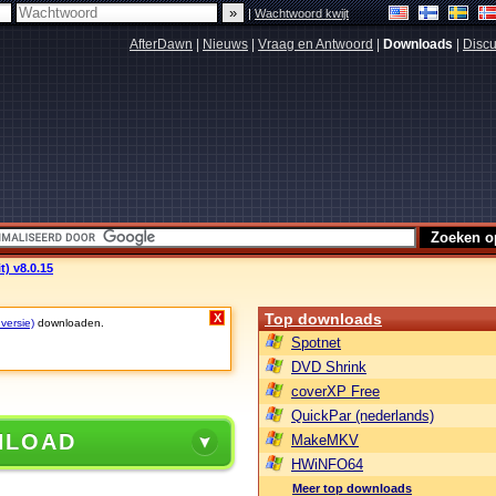
|
Wachtwoord kwijt
AfterDawn
|
Nieuws
|
Vraag en Antwoord
|
Downloads
|
Discu
t) v8.0.15
Top downloads
X
 versie)
downloaden.
Spotnet
DVD Shrink
coverXP Free
QuickPar (nederlands)
NLOAD
MakeMKV
HWiNFO64
Meer top downloads