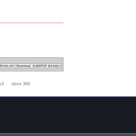
s3
xbox 360