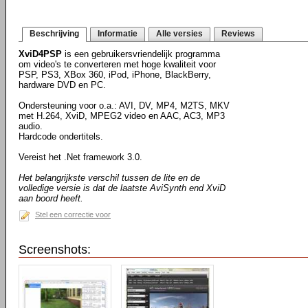
Beschrijving
Informatie
Alle versies
Reviews
XviD4PSP
is een gebruikersvriendelijk programma
om video's te converteren met hoge kwaliteit voor
PSP, PS3, XBox 360, iPod, iPhone, BlackBerry,
hardware DVD en PC.
Ondersteuning voor o.a.: AVI, DV, MP4, M2TS, MKV
met H.264, XviD, MPEG2 video en AAC, AC3, MP3
audio.
Hardcode ondertitels.
Vereist het .Net framework 3.0.
Het belangrijkste verschil tussen de lite en de
volledige versie is dat de laatste AviSynth end XviD
aan boord heeft.
Stel een correctie voor
Screenshots: