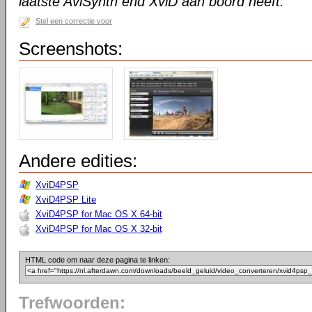
laatste AviSynth end XviD aan boord heeft.
Stel een correctie voor
Screenshots:
Andere edities:
XviD4PSP
XviD4PSP Lite
XviD4PSP for Mac OS X 64-bit
XviD4PSP for Mac OS X 32-bit
HTML code om naar deze pagina te linken:
Trefwoorden: