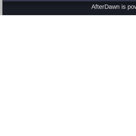
AfterDawn is p