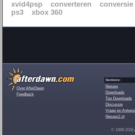
xvid4psp
converteren
conversie
ps3
xbox 360
Sections:
Nieuws
Over AfterDawn
Downloads
Feedback
Top Downloads
Discussie
Vraag en Antwoo
Nieuws2.nl
© 1999-2026