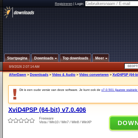
Registreren
|
Login:
Startpagina
Downloads
Top downloads
Meer
8/9/2026 2:07:14 AM
AfterDawn
>
Downloads
>
Video & Audio
>
Video converteren
>
XviD4PSP (64-bi
Dit is een oude versie van deze software. Je kunt ook de
v7.0.501 (laatste stabiele
XviD4PSP (64-bit) v7.0.406
Freeware
DOW
Vista / Win10 / Win7 / Win8 / WinXP