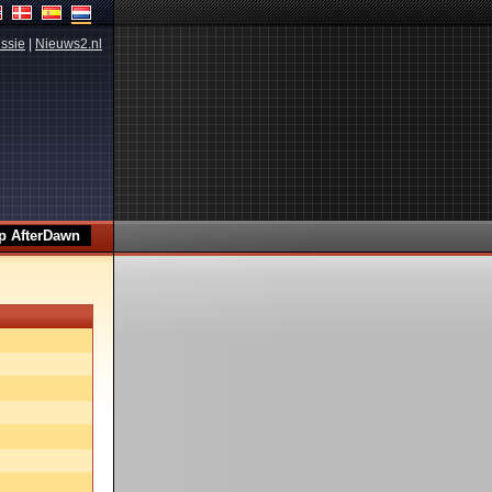
ssie
|
Nieuws2.nl