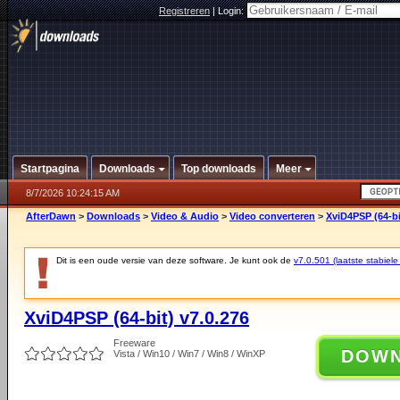
Registreren
|
Login:
Startpagina
Downloads
Top downloads
Meer
8/7/2026 10:24:15 AM
AfterDawn
>
Downloads
>
Video & Audio
>
Video converteren
>
XviD4PSP (64-bi
Dit is een oude versie van deze software. Je kunt ook de
v7.0.501 (laatste stabiele
XviD4PSP (64-bit) v7.0.276
Freeware
DOW
Vista / Win10 / Win7 / Win8 / WinXP