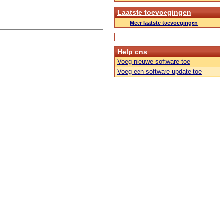
Laatste toevoegingen
Meer laatste toevoegingen
Help ons
Voeg nieuwe software toe
Voeg een software update toe