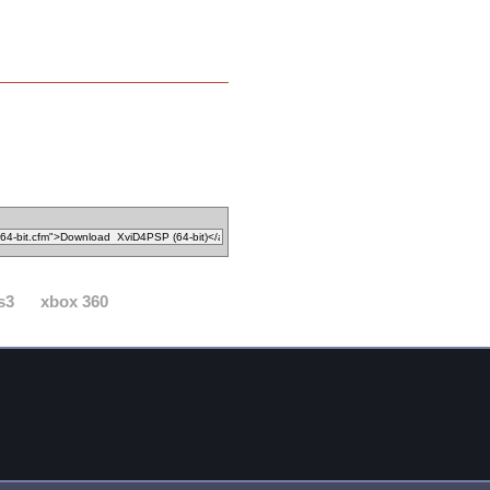
s3
xbox 360