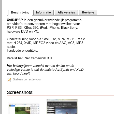
Beschrijving
Informatie
Alle versies
Reviews
XviD4PSP
is een gebruikersvriendelijk programma
om video's te converteren met hoge kwaliteit voor
PSP, PS3, XBox 360, iPod, iPhone, BlackBerry,
hardware DVD en PC.
Ondersteuning voor o.a.: AVI, DV, MP4, M2TS, MKV
met H.264, XviD, MPEG2 video en AAC, AC3, MP3
audio.
Hardcode ondertitels.
Vereist het .Net framework 3.0.
Het belangrijkste verschil tussen de lite en de
volledige versie is dat de laatste AviSynth end XviD
aan boord heeft.
Stel een correctie voor
Screenshots: