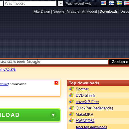
|
Wachtwoord kwijt
AfterDawn
|
Nieuws
|
Vraag en Antwoord
|
Downloads
|
Discu
t) v7.0.276
Top downloads
X
 versie)
downloaden.
Spotnet
DVD Shrink
coverXP Free
QuickPar (nederlands)
NLOAD
MakeMKV
HWiNFO64
Meer top downloads