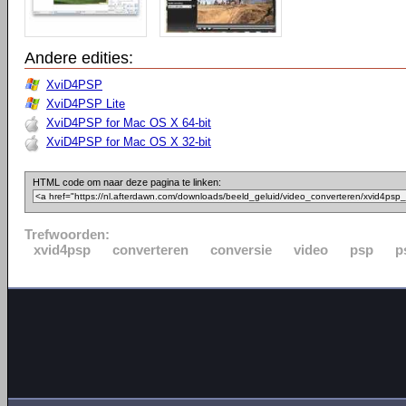
Andere edities:
XviD4PSP
XviD4PSP Lite
XviD4PSP for Mac OS X 64-bit
XviD4PSP for Mac OS X 32-bit
HTML code om naar deze pagina te linken:
Trefwoorden:
xvid4psp
converteren
conversie
video
psp
p