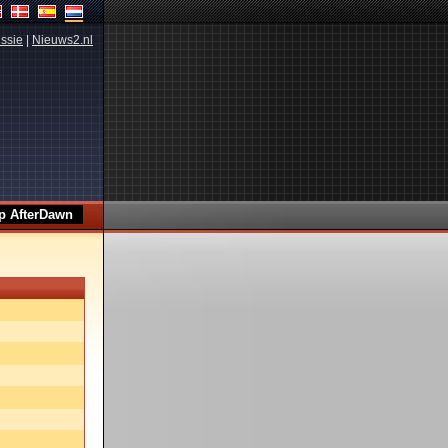
ssie
|
Nieuws2.nl