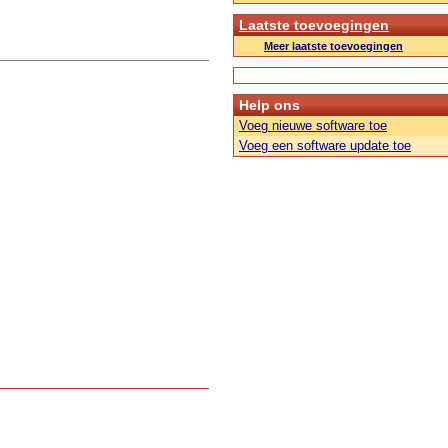
Laatste toevoegingen
Meer laatste toevoegingen
Help ons
Voeg nieuwe software toe
Voeg een software update toe