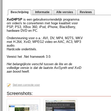
Beschrijving
Informatie
Alle versies
Reviews
XviD4PSP
is een gebruikersvriendelijk programma
om video's te converteren met hoge kwaliteit voor
PSP, PS3, XBox 360, iPod, iPhone, BlackBerry,
hardware DVD en PC.
Ondersteuning voor o.a.: AVI, DV, MP4, M2TS, MKV
met H.264, XviD, MPEG2 video en AAC, AC3, MP3
audio.
Hardcode ondertitels.
Vereist het .Net framework 3.0.
Het belangrijkste verschil tussen de lite en de
volledige versie is dat de laatste AviSynth end XviD
aan boord heeft.
Stel een correctie voor
Screenshots: