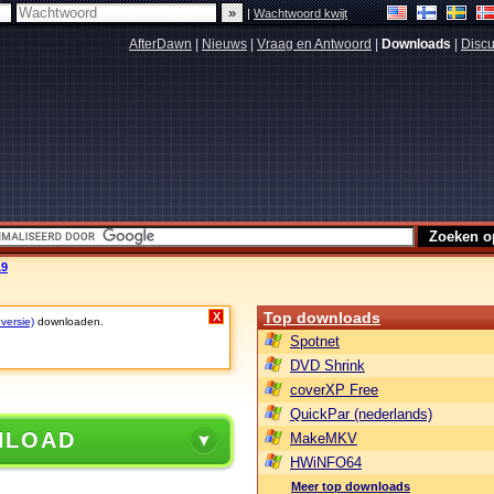
|
Wachtwoord kwijt
AfterDawn
|
Nieuws
|
Vraag en Antwoord
|
Downloads
|
Discu
19
Top downloads
X
 versie)
downloaden.
Spotnet
DVD Shrink
coverXP Free
QuickPar (nederlands)
NLOAD
MakeMKV
HWiNFO64
Meer top downloads