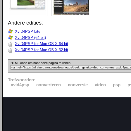
Andere edities:
XviD4PSP Lite
XviD4PSP (64-bit)
XviD4PSP for Mac OS X 64-bit
XviD4PSP for Mac OS X 32-bit
HTML code om naar deze pagina te linken:
Trefwoorden:
xvid4psp
converteren
conversie
video
psp
p