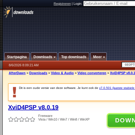
Registreren
|
Login:
Startpagina
Downloads
Top downloads
Meer
8/6/2026 8:09:21 AM
AfterDawn
>
Downloads
>
Video & Audio
>
Video converteren
>
XviD4PSP v8.0.
Dit is een oude versie van deze software. Je kunt ook de
v7.0.501 (laatste stabiele
XviD4PSP v8.0.19
Freeware
DOW
Vista / Win10 / Win7 / Win8 / WinXP