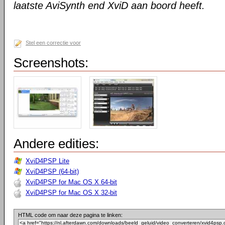
laatste AviSynth end XviD aan boord heeft.
Stel een correctie voor
Screenshots:
Andere edities:
XviD4PSP Lite
XviD4PSP (64-bit)
XviD4PSP for Mac OS X 64-bit
XviD4PSP for Mac OS X 32-bit
HTML code om naar deze pagina te linken: