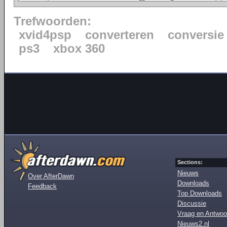
Trefwoorden:
xvid4psp
converteren
conversie
ps3
xbox 360
Sections:
Nieuws
Over AfterDawn
Downloads
Feedback
Top Downloads
Discussie
Vraag en Antwoo
Nieuws2.nl