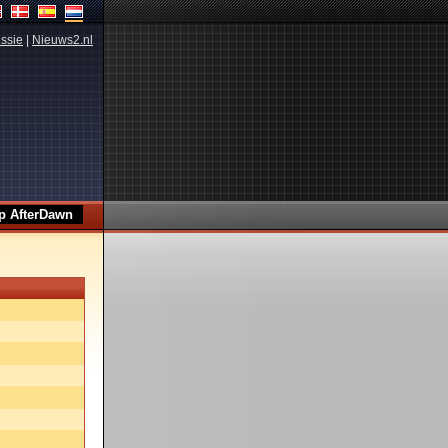
ssie
|
Nieuws2.nl