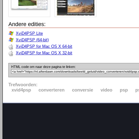
Andere edities:
XviD4PSP Lite
XviD4PSP (64-bit)
XviD4PSP for Mac OS X 64-bit
XviD4PSP for Mac OS X 32-bit
HTML code om naar deze pagina te linken:
Trefwoorden:
xvid4psp
converteren
conversie
video
psp
p