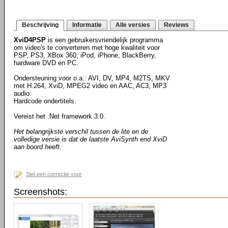
Beschrijving
Informatie
Alle versies
Reviews
XviD4PSP
is een gebruikersvriendelijk programma
om video's te converteren met hoge kwaliteit voor
PSP, PS3, XBox 360, iPod, iPhone, BlackBerry,
hardware DVD en PC.
Ondersteuning voor o.a.: AVI, DV, MP4, M2TS, MKV
met H.264, XviD, MPEG2 video en AAC, AC3, MP3
audio.
Hardcode ondertitels.
Vereist het .Net framework 3.0.
Het belangrijkste verschil tussen de lite en de
volledige versie is dat de laatste AviSynth end XviD
aan boord heeft.
Stel een correctie voor
Screenshots: