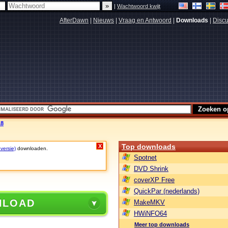
|
Wachtwoord kwijt
AfterDawn
|
Nieuws
|
Vraag en Antwoord
|
Downloads
|
Discu
18
Top downloads
X
 versie)
downloaden.
Spotnet
DVD Shrink
coverXP Free
QuickPar (nederlands)
NLOAD
MakeMKV
HWiNFO64
Meer top downloads