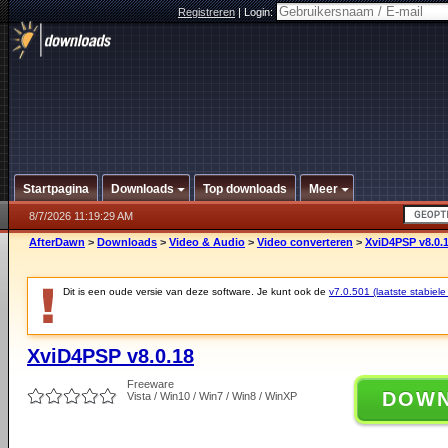
Registreren
|
Login:
Startpagina
Downloads
Top downloads
Meer
8/7/2026 11:19:29 AM
AfterDawn
>
Downloads
>
Video & Audio
>
Video converteren
>
XviD4PSP v8.0.
Dit is een oude versie van deze software. Je kunt ook de
v7.0.501 (laatste stabiele
XviD4PSP v8.0.18
Freeware
DOW
Vista / Win10 / Win7 / Win8 / WinXP