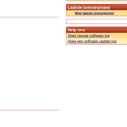
Laatste toevoegingen
Meer laatste toevoegingen
Help ons
Voeg nieuwe software toe
Voeg een software update toe