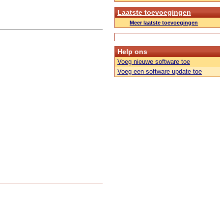
Laatste toevoegingen
Meer laatste toevoegingen
Help ons
Voeg nieuwe software toe
Voeg een software update toe