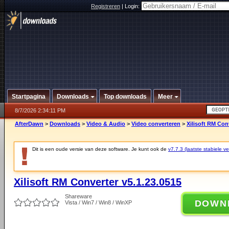
Registreren
|
Login:
Startpagina
Downloads
Top downloads
Meer
8/7/2026 2:34:11 PM
AfterDawn
>
Downloads
>
Video & Audio
>
Video converteren
>
Xilisoft RM Con
Dit is een oude versie van deze software. Je kunt ook de
v7.7.3 (laatste stabiele ve
Xilisoft RM Converter v5.1.23.0515
Shareware
DOWN
Vista / Win7 / Win8 / WinXP