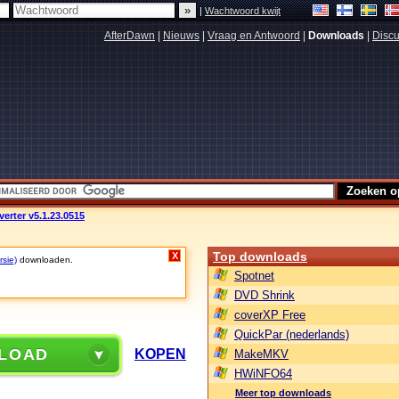
|
Wachtwoord kwijt
AfterDawn
|
Nieuws
|
Vraag en Antwoord
|
Downloads
|
Discu
verter v5.1.23.0515
Top downloads
X
rsie)
downloaden.
Spotnet
DVD Shrink
coverXP Free
QuickPar (nederlands)
LOAD
KOPEN
MakeMKV
HWiNFO64
Meer top downloads