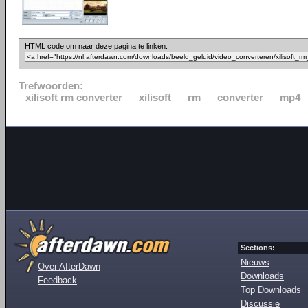
HTML code om naar deze pagina te linken:
Trefwoorden:
xilisoft rm converter
xilisoft
rm
converter
mp4
Sections:
Nieuws
Over AfterDawn
Downloads
Feedback
Top Downloads
Discussie