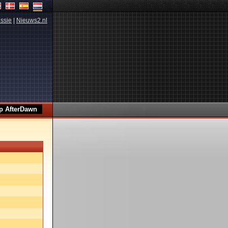
ssie
|
Nieuws2.nl