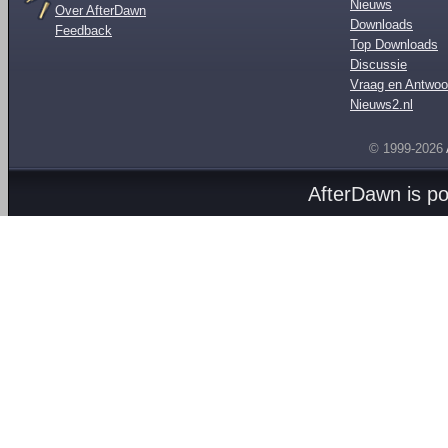
Nieuws
Over AfterDawn
Downloads
Feedback
Top Downloads
Discussie
Vraag en Antwoo
Nieuws2.nl
© 1999-2026
AfterDawn is p