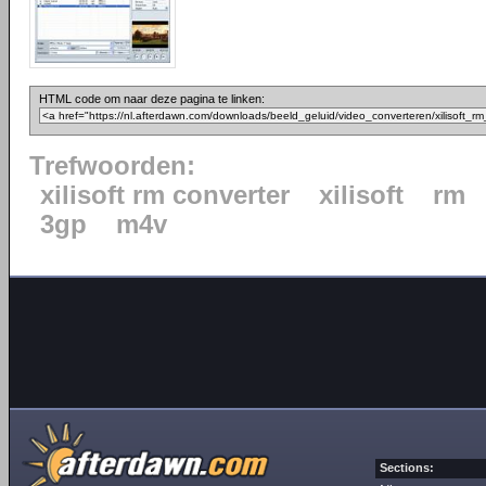
HTML code om naar deze pagina te linken:
Trefwoorden:
xilisoft rm converter
xilisoft
rm
3gp
m4v
Sections: