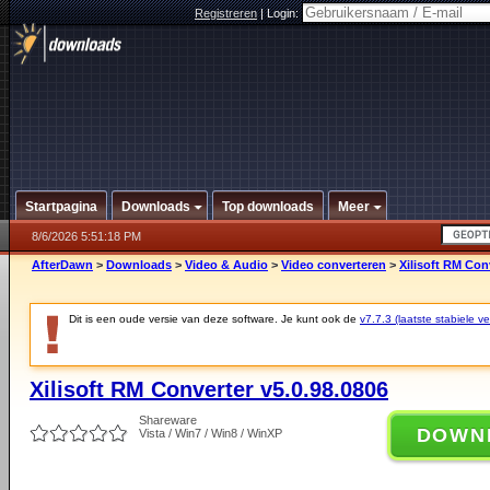
Registreren
|
Login:
Startpagina
Downloads
Top downloads
Meer
8/6/2026 5:51:18 PM
AfterDawn
>
Downloads
>
Video & Audio
>
Video converteren
>
Xilisoft RM Con
Dit is een oude versie van deze software. Je kunt ook de
v7.7.3 (laatste stabiele ve
Xilisoft RM Converter v5.0.98.0806
Shareware
DOWN
Vista / Win7 / Win8 / WinXP