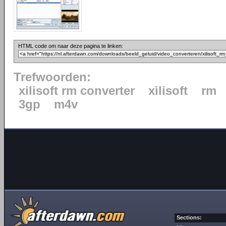
HTML code om naar deze pagina te linken:
Trefwoorden:
xilisoft rm converter
xilisoft
rm
3gp
m4v
Sections: