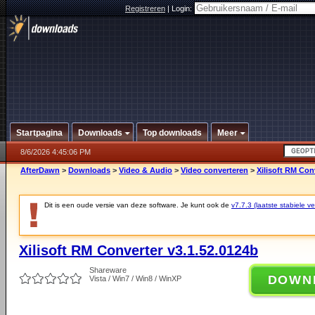
Registreren
|
Login:
Startpagina
Downloads
Top downloads
Meer
8/6/2026 4:45:06 PM
AfterDawn
>
Downloads
>
Video & Audio
>
Video converteren
>
Xilisoft RM Con
Dit is een oude versie van deze software. Je kunt ook de
v7.7.3 (laatste stabiele ve
Xilisoft RM Converter v3.1.52.0124b
Shareware
DOWN
Vista / Win7 / Win8 / WinXP