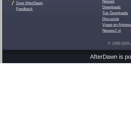
Nieuws
Over AfterDawn
Downloads
Feedback
Top Downloads
Discussie
Vraag en Antwoo
Nieuws2.nl
© 1999-2026
AfterDawn is p