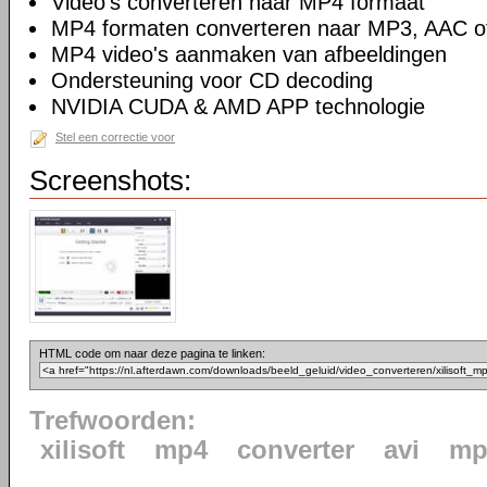
Video's converteren naar MP4 formaat
MP4 formaten converteren naar MP3, AAC 
MP4 video's aanmaken van afbeeldingen
Ondersteuning voor CD decoding
NVIDIA CUDA & AMD APP technologie
Stel een correctie voor
Screenshots:
HTML code om naar deze pagina te linken:
Trefwoorden:
xilisoft
mp4
converter
avi
mp