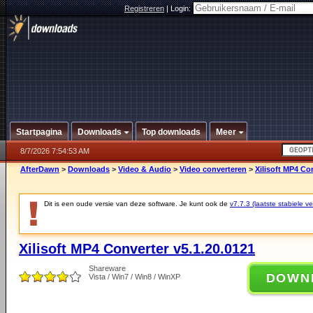
Registreren
|
Login:
Startpagina
Downloads
Top downloads
Meer
8/7/2026 7:54:53 AM
AfterDawn
>
Downloads
>
Video & Audio
>
Video converteren
>
Xilisoft MP4 Co
Dit is een oude versie van deze software. Je kunt ook de
v7.7.3 (laatste stabiele ve
Xilisoft MP4 Converter v5.1.20.0121
Shareware
DOWN
Vista / Win7 / Win8 / WinXP