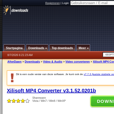
Registreren
|
Login:
Startpagina
Downloads
Top downloads
Meer
8/7/2026 6:21:23 AM
AfterDawn
>
Downloads
>
Video & Audio
>
Video converteren
>
Xilisoft MP4 Co
Dit is een oude versie van deze software. Je kunt ook de
v7.7.3 (laatste stabiele ve
Xilisoft MP4 Converter v3.1.52.0201b
Shareware
DOWN
Vista / Win7 / Win8 / WinXP