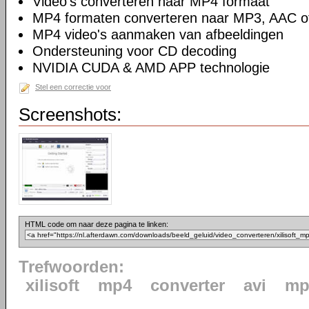
Video's converteren naar MP4 formaat
MP4 formaten converteren naar MP3, AAC 
MP4 video's aanmaken van afbeeldingen
Ondersteuning voor CD decoding
NVIDIA CUDA & AMD APP technologie
Stel een correctie voor
Screenshots:
HTML code om naar deze pagina te linken:
Trefwoorden:
xilisoft
mp4
converter
avi
mp