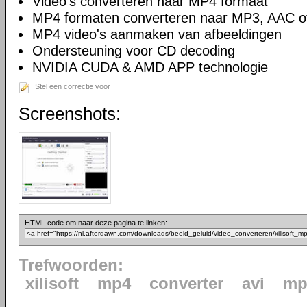
Video's converteren naar MP4 formaat
MP4 formaten converteren naar MP3, AAC 
MP4 video's aanmaken van afbeeldingen
Ondersteuning voor CD decoding
NVIDIA CUDA & AMD APP technologie
Stel een correctie voor
Screenshots:
HTML code om naar deze pagina te linken:
Trefwoorden:
xilisoft
mp4
converter
avi
mp