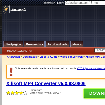
Registreren
|
Login:
Startpagina
Downloads
Top downloads
Meer
8/6/2026 12:52:50 PM
AfterDawn
>
Downloads
>
Video & Audio
>
Video converteren
>
Xilisoft MP4 Co
Dit is een oude versie van deze software. Je kunt ook de
v7.7.3 (laatste stabiele ve
Xilisoft MP4 Converter v5.0.98.0806
Shareware
DOWN
Vista / Win7 / Win8 / WinXP