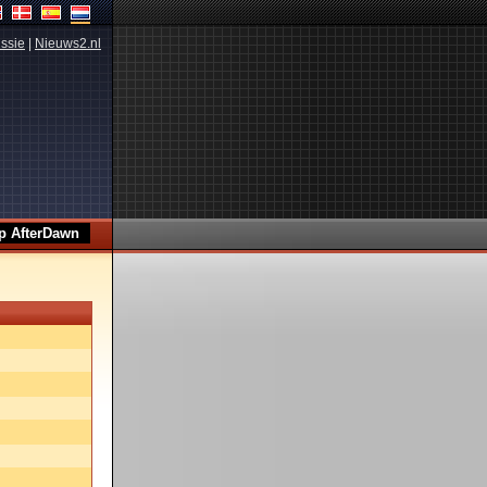
ssie
|
Nieuws2.nl