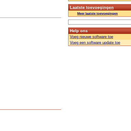
Laatste toevoegingen
Meer laatste toevoegingen
Help ons
Voeg nieuwe software toe
Voeg een software update toe