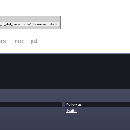
rter
ntsc
pal
Follow us:
Twitter