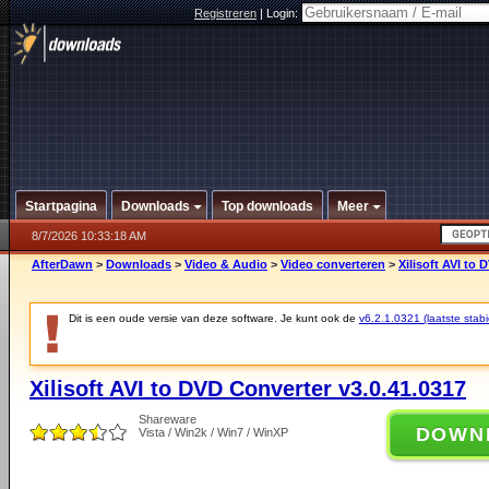
Registreren
|
Login:
Startpagina
Downloads
Top downloads
Meer
8/7/2026 10:33:18 AM
AfterDawn
>
Downloads
>
Video & Audio
>
Video converteren
>
Xilisoft AVI to
Dit is een oude versie van deze software. Je kunt ook de
v6.2.1.0321 (laatste stabi
Xilisoft AVI to DVD Converter v3.0.41.0317
Shareware
DOWN
Vista / Win2k / Win7 / WinXP