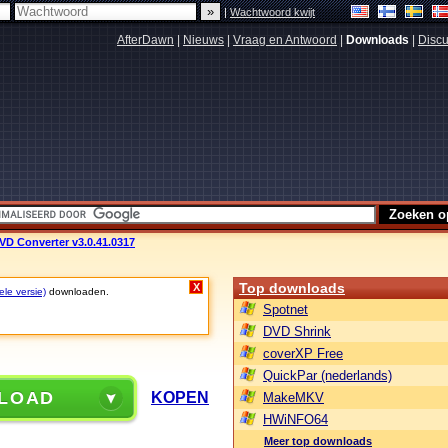
|
Wachtwoord kwijt
AfterDawn
|
Nieuws
|
Vraag en Antwoord
|
Downloads
|
Discu
 DVD Converter v3.0.41.0317
Top downloads
X
ele versie)
downloaden.
Spotnet
DVD Shrink
coverXP Free
QuickPar (nederlands)
LOAD
KOPEN
MakeMKV
HWiNFO64
Meer top downloads