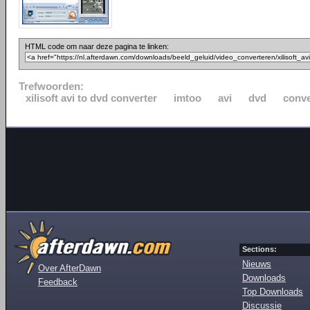
HTML code om naar deze pagina te linken:
Trefwoorden:
xilisoft avi to dvd converter
imtoo
avi
dvd
conve
Sections:
Nieuws
Over AfterDawn
Downloads
Feedback
Top Downloads
Discussie