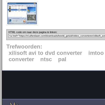
HTML code om naar deze pagina te linken:
Trefwoorden:
xilisoft avi to dvd converter
imtoo
converter
ntsc
pal