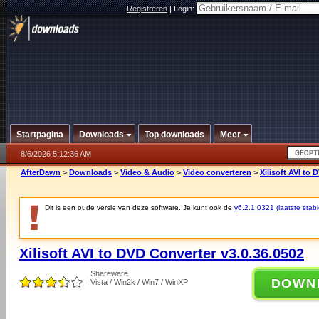
Registreren
|
Login:
Startpagina
Downloads
Top downloads
Meer
8/6/2026 5:12:36 AM
AfterDawn
>
Downloads
>
Video & Audio
>
Video converteren
>
Xilisoft AVI to
Dit is een oude versie van deze software. Je kunt ook de
v6.2.1.0321 (laatste stabi
Xilisoft AVI to DVD Converter v3.0.36.0502
Shareware
DOWN
Vista / Win2k / Win7 / WinXP