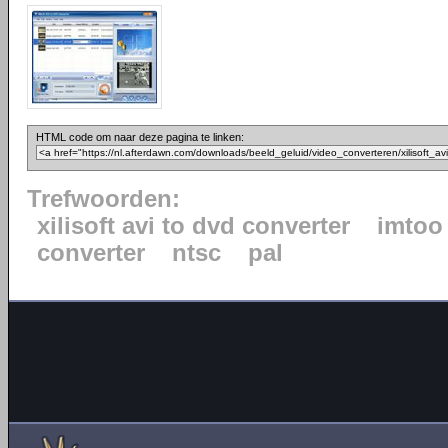
HTML code om naar deze pagina te linken:
Trefwoorden:
xilisoft avi to dvd converter
imtoo
converter
ntsc
pal