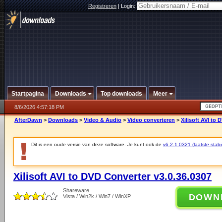
Registreren
|
Login:
Startpagina
Downloads
Top downloads
Meer
8/6/2026 4:57:18 PM
AfterDawn
>
Downloads
>
Video & Audio
>
Video converteren
>
Xilisoft AVI to
Dit is een oude versie van deze software. Je kunt ook de
v6.2.1.0321 (laatste stabi
Xilisoft AVI to DVD Converter v3.0.36.0307
Shareware
DOWN
Vista / Win2k / Win7 / WinXP