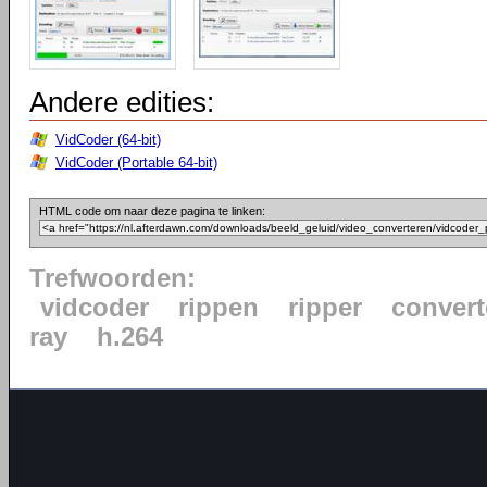
Andere edities:
VidCoder (64-bit)
VidCoder (Portable 64-bit)
HTML code om naar deze pagina te linken:
Trefwoorden:
vidcoder
rippen
ripper
convert
ray
h.264