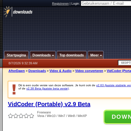
Registreren
|
Login:
Startpagina
Downloads
Top downloads
Meer
8/7/2026 9:32:39 AM
AfterDawn
>
Downloads
>
Video & Audio
>
Video converteren
>
VidCoder (Porta
Dit is een oude versie van deze software. Je kunt ook de
v2.63 (laatste stabiele ver
of de
v2.38 Beta (laatste beta versie)
.
VidCoder (Portable) v2.9 Beta
Freeware
DOW
Vista / Win10 / Win7 / Win8 / WinXP