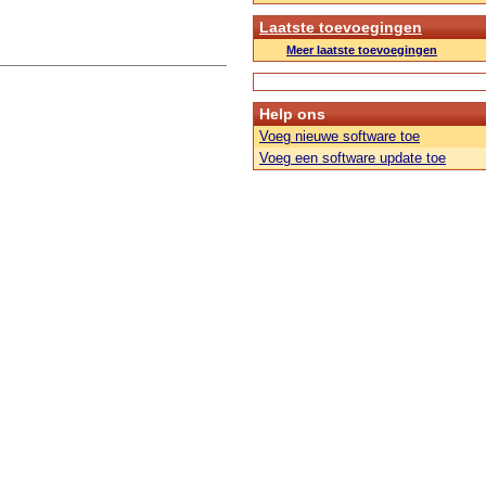
Laatste toevoegingen
Meer laatste toevoegingen
Help ons
Voeg nieuwe software toe
Voeg een software update toe