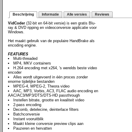
Beschrijving
Informatie
Alle versies
Reviews
VidCoder
(32-bit en 64-bit versie) is een gratis Blu-
ray & DVD ripping en videoconversie applicatie voor
Windows.
Het maakt gebruik van de populaire HandBrake als
encoding engine.
FEATURES
Multi-threaded
MP4, MKV containers
H.264 encoding met x264, 's werelds beste video
encoder
Alles wordt uitgevoerd in één proces zonder
enorme tijdelijke bestanden
MPEG-4, MPEG-2, Theora video
AAC, MP3, Vorbis, AC3, FLAC audio encoding en
AAC/AC3/MP3/DTS/DTS-HD passthrough
Instellen bitrate, grootte en kwaliteit video
2-pass encoding
Decomb, detelecine, deinterlace filters
Batchconversie
Instant vooruitblik
Maakt kleine conversie preview clips aan
Pauzeren en hervatten