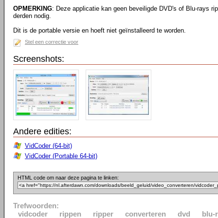
OPMERKING
: Deze applicatie kan geen beveiligde DVD's of Blu-rays ri
derden nodig.
Dit is de portable versie en hoeft niet geïnstalleerd te worden.
Stel een correctie voor
Screenshots:
Andere edities:
VidCoder (64-bit)
VidCoder (Portable 64-bit)
HTML code om naar deze pagina te linken:
Trefwoorden:
vidcoder
rippen
ripper
converteren
dvd
blu-