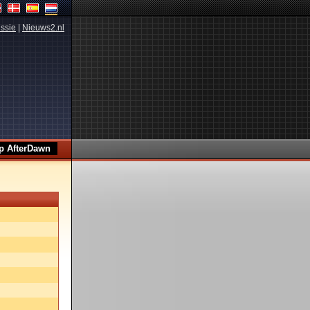
ssie
|
Nieuws2.nl