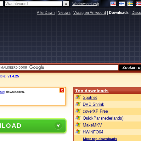
|
Wachtwoord kwijt
AfterDawn
|
Nieuws
|
Vraag en Antwoord
|
Downloads
|
Discu
ble) v1.4.25
Top downloads
X
sie)
downloaden.
Spotnet
DVD Shrink
coverXP Free
QuickPar (nederlands)
NLOAD
MakeMKV
HWiNFO64
Meer top downloads