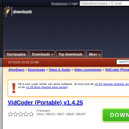
Registreren
|
Login:
Startpagina
Downloads
Top downloads
Meer
8/7/2026 10:42:15 AM
AfterDawn
>
Downloads
>
Video & Audio
>
Video converteren
>
VidCoder (Porta
Dit is een oude versie van deze software. Je kunt ook de
v2.63 (laatste stabiele ver
of de
v2.38 Beta (laatste beta versie)
.
VidCoder (Portable) v1.4.25
Freeware
DOW
Vista / Win10 / Win7 / Win8 / WinXP