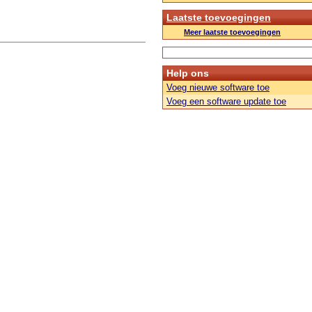
Laatste toevoegingen
Meer laatste toevoegingen
Help ons
Voeg nieuwe software toe
Voeg een software update toe