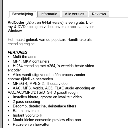
Beschrijving
Informatie
Alle versies
Reviews
VidCoder
(32-bit en 64-bit versie) is een gratis Blu-
ray & DVD ripping en videoconversie applicatie voor
Windows.
Het maakt gebruik van de populaire HandBrake als
encoding engine.
FEATURES
Multi-threaded
MP4, MKV containers
H.264 encoding met x264, 's werelds beste video
encoder
Alles wordt uitgevoerd in één proces zonder
enorme tijdelijke bestanden
MPEG-4, MPEG-2, Theora video
AAC, MP3, Vorbis, AC3, FLAC audio encoding en
AAC/AC3/MP3/DTS/DTS-HD passthrough
Instellen bitrate, grootte en kwaliteit video
2-pass encoding
Decomb, detelecine, deinterlace filters
Batchconversie
Instant vooruitblik
Maakt kleine conversie preview clips aan
Pauzeren en hervatten