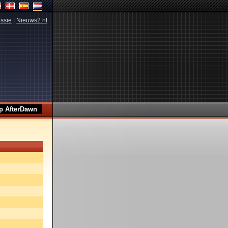
ssie
|
Nieuws2.nl