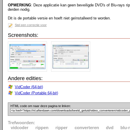
OPMERKING
: Deze applicatie kan geen beveiligde DVD's of Blu-rays ri
derden nodig.
Dit is de portable versie en hoeft niet geïnstalleerd te worden.
Stel een correctie voor
Screenshots:
Andere edities:
VidCoder (64-bit)
VidCoder (Portable 64-bit)
HTML code om naar deze pagina te linken:
Trefwoorden:
vidcoder
rippen
ripper
converteren
dvd
blu-