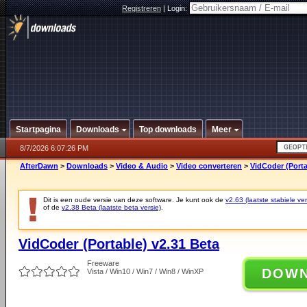
Registreren
|
Login:
Startpagina
Downloads
Top downloads
Meer
8/7/2026 6:07:26 PM
AfterDawn
>
Downloads
>
Video & Audio
>
Video converteren
>
VidCoder (Porta
Dit is een oude versie van deze software. Je kunt ook de
v2.63 (laatste stabiele ver
of de
v2.38 Beta (laatste beta versie)
.
VidCoder (Portable) v2.31 Beta
Freeware
DOW
Vista / Win10 / Win7 / Win8 / WinXP