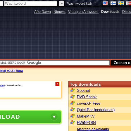
|
Wachtwoord kwijt
AfterDawn
|
Nieuws
|
Vraag en Antwoord
|
Downloads
|
Discu
ble) v2.31 Beta
Top downloads
X
sie)
downloaden.
Spotnet
DVD Shrink
coverXP Free
QuickPar (nederlands)
NLOAD
MakeMKV
HWiNFO64
Meer top downloads