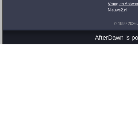
Vraag en Antwoo
Nieuws2.nl
© 1999-2026
AfterDawn is p