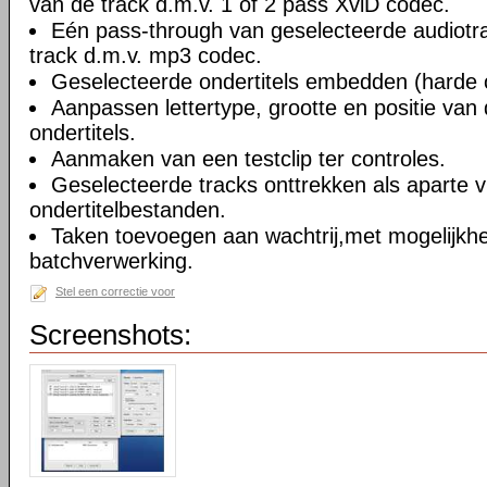
van de track d.m.v. 1 of 2 pass XviD codec.
Eén pass-through van geselecteerde audiotra
track d.m.v. mp3 codec.
Geselecteerde ondertitels embedden (harde o
Aanpassen lettertype, grootte en positie va
ondertitels.
Aanmaken van een testclip ter controles.
Geselecteerde tracks onttrekken als aparte v
ondertitelbestanden.
Taken toevoegen aan wachtrij,met mogelijkh
batchverwerking.
Stel een correctie voor
Screenshots: