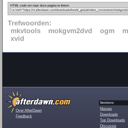
HTML code om naar deze pagina te linken:
Trefwoorden:
mkvtools
mokgvm2dvd
ogm
m
xvid
Sections:
Nieuws
Over AfterDawn
Downloads
Feedback
Top Downloads
Discussie