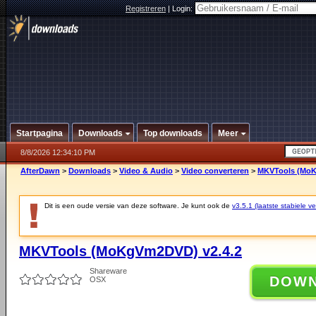
Registreren
|
Login:
Startpagina
Downloads
Top downloads
Meer
8/8/2026 12:34:10 PM
AfterDawn
>
Downloads
>
Video & Audio
>
Video converteren
>
MKVTools (MoK
Dit is een oude versie van deze software. Je kunt ook de
v3.5.1 (laatste stabiele ve
MKVTools (MoKgVm2DVD) v2.4.2
Shareware
DOW
OSX