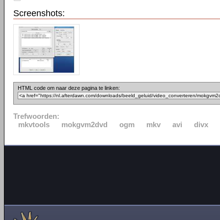
Screenshots:
HTML code om naar deze pagina te linken:
Trefwoorden:
mkvtools
mokgvm2dvd
ogm
mkv
avi
divx