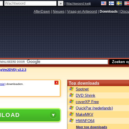
|
Wachtwoord kwijt
AfterDawn
|
Nieuws
|
Vraag en Antwoord
|
Downloads
|
Discu
gVm2DVD) v2.2.3
Top downloads
X
rsie)
downloaden.
Spotnet
DVD Shrink
coverXP Free
QuickPar (nederlands)
NLOAD
MakeMKV
HWiNFO64
Meer top downloads