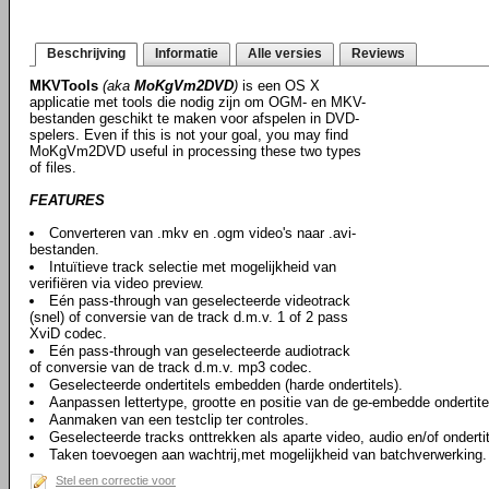
Beschrijving
Informatie
Alle versies
Reviews
MKVTools
(aka
MoKgVm2DVD
)
is een OS X
applicatie met tools die nodig zijn om OGM- en MKV-
bestanden geschikt te maken voor afspelen in DVD-
spelers. Even if this is not your goal, you may find
MoKgVm2DVD useful in processing these two types
of files.
FEATURES
Converteren van .mkv en .ogm video's naar .avi-
bestanden.
Intuïtieve track selectie met mogelijkheid van
verifiëren via video preview.
Eén pass-through van geselecteerde videotrack
(snel) of conversie van de track d.m.v. 1 of 2 pass
XviD codec.
Eén pass-through van geselecteerde audiotrack
of conversie van de track d.m.v. mp3 codec.
Geselecteerde ondertitels embedden (harde ondertitels).
Aanpassen lettertype, grootte en positie van de ge-embedde ondertite
Aanmaken van een testclip ter controles.
Geselecteerde tracks onttrekken als aparte video, audio en/of onderti
Taken toevoegen aan wachtrij,met mogelijkheid van batchverwerking.
Stel een correctie voor