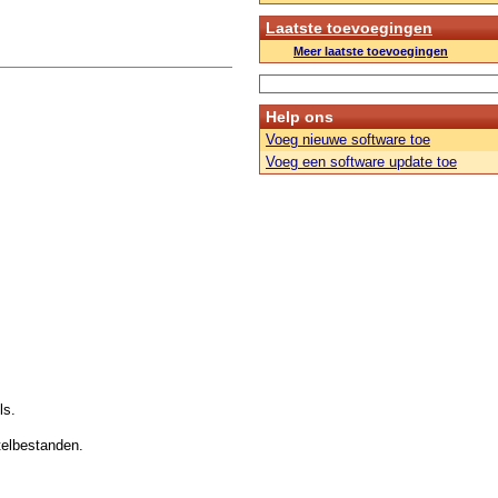
Laatste toevoegingen
Meer laatste toevoegingen
Help ons
Voeg nieuwe software toe
Voeg een software update toe
ls.
telbestanden.