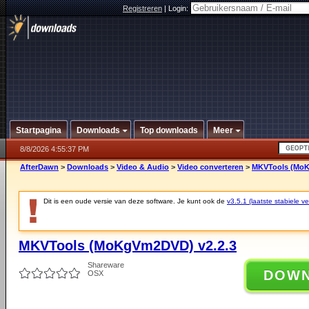
Registreren
|
Login:
Startpagina
Downloads
Top downloads
Meer
8/8/2026 4:55:37 PM
AfterDawn
>
Downloads
>
Video & Audio
>
Video converteren
>
MKVTools (MoK
Dit is een oude versie van deze software. Je kunt ook de
v3.5.1 (laatste stabiele ve
MKVTools (MoKgVm2DVD) v2.2.3
Shareware
DOW
OSX