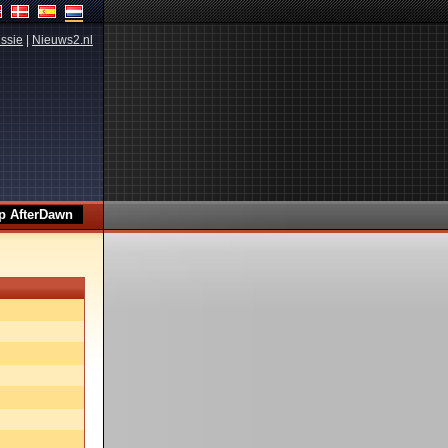
ssie
|
Nieuws2.nl