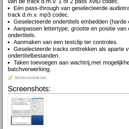
van de track d.m.v. 1 of 2 pass XviD codec.
Eén pass-through van geselecteerde audiotra
track d.m.v. mp3 codec.
Geselecteerde ondertitels embedden (harde o
Aanpassen lettertype, grootte en positie va
ondertitels.
Aanmaken van een testclip ter controles.
Geselecteerde tracks onttrekken als aparte v
ondertitelbestanden.
Taken toevoegen aan wachtrij,met mogelijkh
batchverwerking.
Stel een correctie voor
Screenshots: