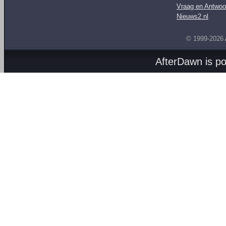
Vraag en Antwoo
Nieuws2.nl
© 1999-2026
AfterDawn is p