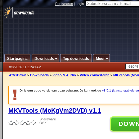
Registreren
|
Login:
Startpagina
Downloads
Top downloads
Meer
8/8/2026 11:21:49 AM
AfterDawn
>
Downloads
>
Video & Audio
>
Video converteren
>
MKVTools (MoK
Dit is een oude versie van deze software. Je kunt ook de
v3.5.1 (laatste stabiele ve
MKVTools (MoKgVm2DVD) v1.1
Shareware
DOW
OSX