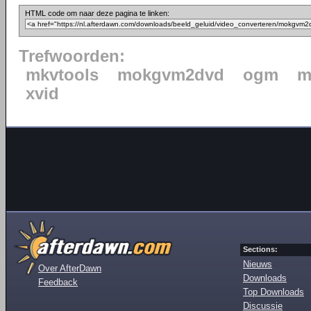
HTML code om naar deze pagina te linken:
Trefwoorden:
mkvtools
mokgvm2dvd
ogm
m
xvid
Sections:
Nieuws
Over AfterDawn
Downloads
Feedback
Top Downloads
Discussie