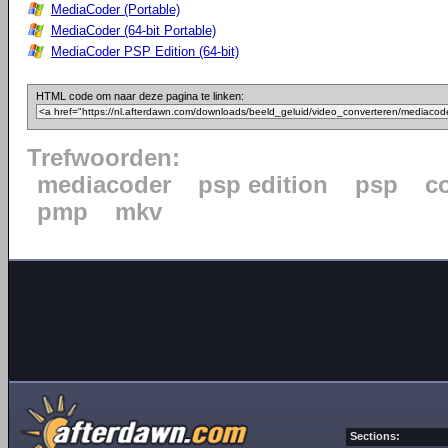
MediaCoder (Portable)
MediaCoder (64-bit Portable)
MediaCoder PSP Edition (64-bit)
HTML code om naar deze pagina te linken:
Trefwoorden:
mediacoder
psp edition
psp
c
pmp
mkv
Sections: