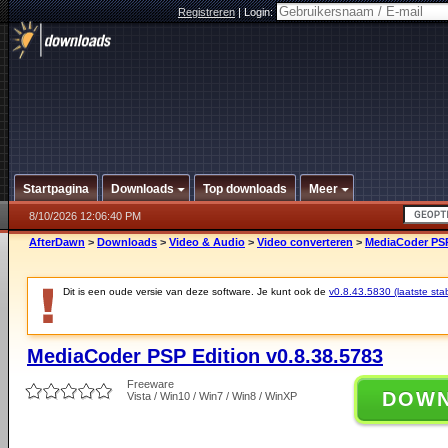
Registreren
|
Login:
Startpagina
Downloads
Top downloads
Meer
8/10/2026 12:06:40 PM
AfterDawn
>
Downloads
>
Video & Audio
>
Video converteren
>
MediaCoder PSP
Dit is een oude versie van deze software. Je kunt ook de
v0.8.43.5830 (laatste stab
MediaCoder PSP Edition v0.8.38.5783
Freeware
DOW
Vista / Win10 / Win7 / Win8 / WinXP