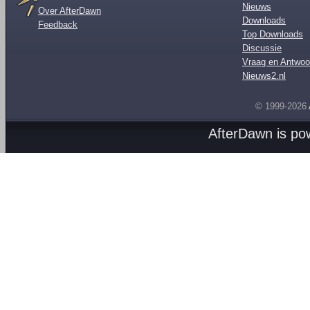
Nieuws
Over AfterDawn
Downloads
Feedback
Top Downloads
Discussie
Vraag en Antwoo
Nieuws2.nl
© 1999-2026
AfterDawn is p