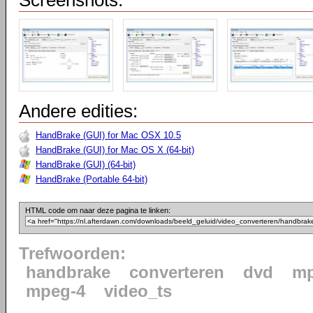
Screenshots:
Andere edities:
HandBrake (GUI) for Mac OSX 10.5
HandBrake (GUI) for Mac OS X (64-bit)
HandBrake (GUI) (64-bit)
HandBrake (Portable 64-bit)
HTML code om naar deze pagina te linken:
Trefwoorden:
handbrake
converteren
dvd
m
mpeg-4
video_ts