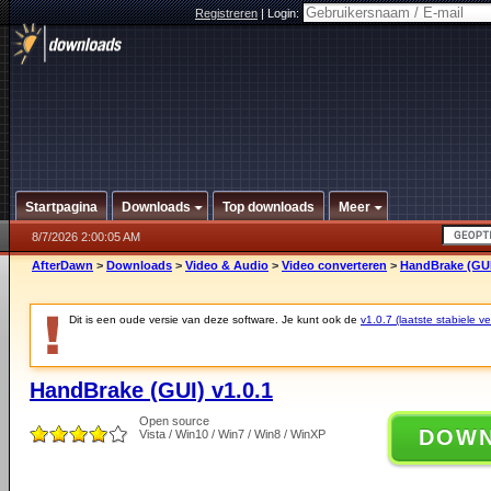
Registreren
|
Login:
Startpagina
Downloads
Top downloads
Meer
8/7/2026 2:00:05 AM
AfterDawn
>
Downloads
>
Video & Audio
>
Video converteren
>
HandBrake (GUI
Dit is een oude versie van deze software. Je kunt ook de
v1.0.7 (laatste stabiele ve
HandBrake (GUI) v1.0.1
Open source
DOW
Vista / Win10 / Win7 / Win8 / WinXP