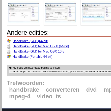
Andere edities:
HandBrake (GUI) (64-bit)
HandBrake (GUI) for Mac OS X (64-bit)
HandBrake (GUI) for Mac OSX 10.5
HandBrake (Portable 64-bit)
HTML code om naar deze pagina te linken:
Trefwoorden:
handbrake
converteren
dvd
m
mpeg-4
video_ts