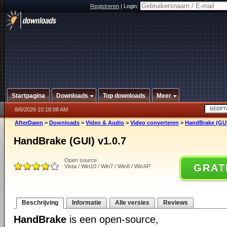
Registreren
|
Login:
Startpagina
Downloads
Top downloads
Meer
8/6/2026 10:18:08 AM
AfterDawn
>
Downloads
>
Video & Audio
>
Video converteren
>
HandBrake (GUI
HandBrake (GUI) v1.0.7
Open source
GRAT
Vista / Win10 / Win7 / Win8 / WinXP
Beschrijving
Informatie
Alle versies
Reviews
HandBrake
is een open-source,