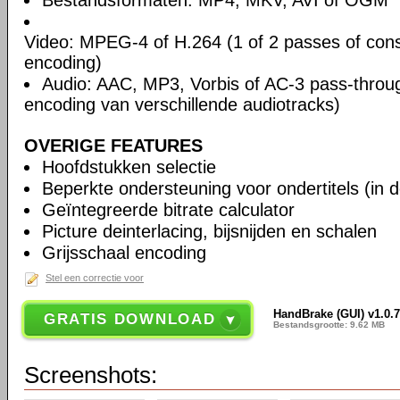
Bestandsformaten: MP4, MKV, AVI of OGM
Video: MPEG-4 of H.264 (1 of 2 passes of cons
encoding)
Audio: AAC, MP3, Vorbis of AC-3 pass-throu
encoding van verschillende audiotracks)
OVERIGE FEATURES
Hoofdstukken selectie
Beperkte ondersteuning voor ondertitels (in 
Geïntegreerde bitrate calculator
Picture deinterlacing, bijsnijden en schalen
Grijsschaal encoding
Stel een correctie voor
HandBrake (GUI) v1.0.
GRATIS DOWNLOAD
Bestandsgrootte: 9.62 MB
Screenshots: