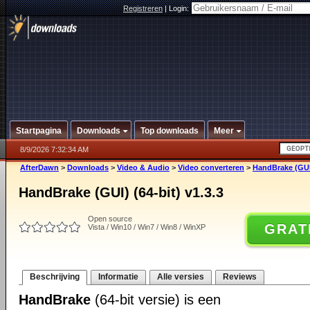
Registreren
|
Login:
Startpagina
Downloads
Top downloads
Meer
8/9/2026 7:32:34 AM
AfterDawn
>
Downloads
>
Video & Audio
>
Video converteren
>
HandBrake (GUI)
HandBrake (GUI) (64-bit) v1.3.3
Open source
GRAT
Vista / Win10 / Win7 / Win8 / WinXP
Beschrijving
Informatie
Alle versies
Reviews
HandBrake
(64-bit versie) is een