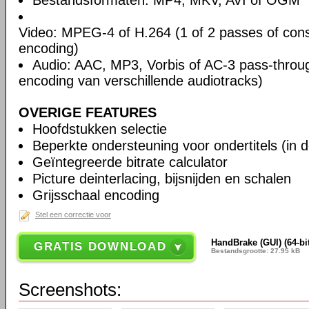
Bestandsformaten: MP4, MKV, AVI of OGM
Video: MPEG-4 of H.264 (1 of 2 passes of cons
encoding)
Audio: AAC, MP3, Vorbis of AC-3 pass-throu
encoding van verschillende audiotracks)
OVERIGE FEATURES
Hoofdstukken selectie
Beperkte ondersteuning voor ondertitels (in 
Geïntegreerde bitrate calculator
Picture deinterlacing, bijsnijden en schalen
Grijsschaal encoding
Stel een correctie voor
HandBrake (GUI) (64-bit
GRATIS DOWNLOAD
Bestandsgrootte: 27.95 kB
Screenshots: