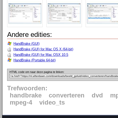
Andere edities:
HandBrake (GUI)
HandBrake (GUI) for Mac OS X (64-bit)
HandBrake (GUI) for Mac OSX 10.5
HandBrake (Portable 64-bit)
HTML code om naar deze pagina te linken:
Trefwoorden:
handbrake
converteren
dvd
m
mpeg-4
video_ts