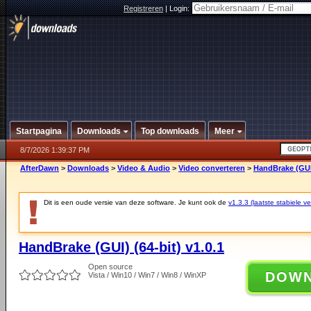
Registreren
|
Login:
Startpagina
Downloads
Top downloads
Meer
8/7/2026 1:39:37 PM
AfterDawn
>
Downloads
>
Video & Audio
>
Video converteren
>
HandBrake (GUI)
Dit is een oude versie van deze software. Je kunt ook de
v1.3.3 (laatste stabiele ve
HandBrake (GUI) (64-bit) v1.0.1
Open source
DOW
Vista / Win10 / Win7 / Win8 / WinXP