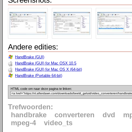
Screenshots:
Andere edities:
HandBrake (GUI)
HandBrake (GUI) for Mac OSX 10.5
HandBrake (GUI) for Mac OS X (64-bit)
HandBrake (Portable 64-bit)
HTML code om naar deze pagina te linken:
Trefwoorden:
handbrake
converteren
dvd
m
mpeg-4
video_ts