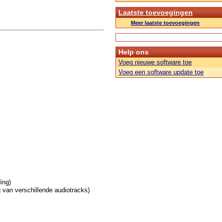
Laatste toevoegingen
Meer laatste toevoegingen
Help ons
Voeg nieuwe software toe
Voeg een software update toe
ing)
 van verschillende audiotracks)