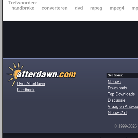
Trefwoorden:
handbrake
converteren
dvd
mpeg
mpeg4
mp
Sections:
Nieuws
Over AfterDawn
Downloads
Feedback
Top Downloads
Discussie
Vraag en Antwoo
Nieuws2.nl
© 1999-2026