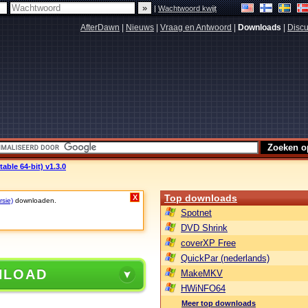
|
Wachtwoord kwijt
AfterDawn
|
Nieuws
|
Vraag en Antwoord
|
Downloads
|
Discu
able 64-bit) v1.3.0
Top downloads
X
rsie)
downloaden.
Spotnet
DVD Shrink
coverXP Free
QuickPar (nederlands)
NLOAD
MakeMKV
HWiNFO64
Meer top downloads