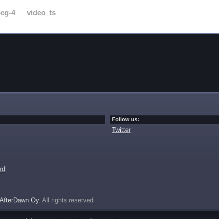
eg-4
video_ts
Follow us:
Twitter
rd
AfterDawn Oy
. All rights reserved