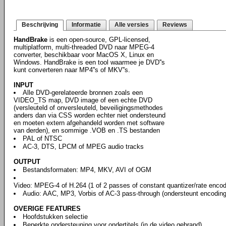
Beschrijving
Informatie
Alle versies
Reviews
HandBrake
is een open-source, GPL-licensed,
multiplatform, multi-threaded DVD naar MPEG-4
converter, beschikbaar voor MacOS X, Linux en
Windows. HandBrake is een tool waarmee je DVD''s
kunt converteren naar MP4''s of MKV''s.
INPUT
Alle DVD-gerelateerde bronnen zoals een
VIDEO_TS map, DVD image of een echte DVD
(versleuteld of onversleuteld, beveiligingsmethodes
anders dan via CSS worden echter niet ondersteund
en moeten extern afgehandeld worden met software
van derden), en sommige .VOB en .TS bestanden
PAL of NTSC
AC-3, DTS, LPCM of MPEG audio tracks
OUTPUT
Bestandsformaten: MP4, MKV, AVI of OGM
Video: MPEG-4 of H.264 (1 of 2 passes of constant quantizer/rate encod
Audio: AAC, MP3, Vorbis of AC-3 pass-through (ondersteunt encoding
OVERIGE FEATURES
Hoofdstukken selectie
Beperkte ondersteuning voor ondertitels (in de video gebrand)