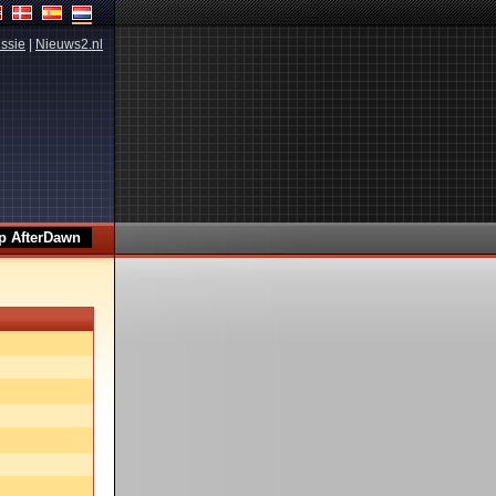
ssie
|
Nieuws2.nl