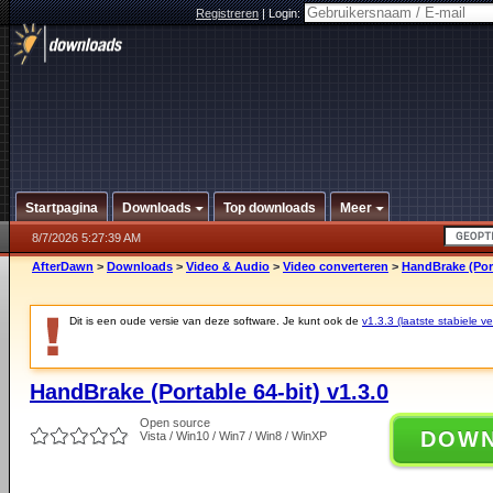
Registreren
|
Login:
Startpagina
Downloads
Top downloads
Meer
8/7/2026 5:27:39 AM
AfterDawn
>
Downloads
>
Video & Audio
>
Video converteren
>
HandBrake (Port
Dit is een oude versie van deze software. Je kunt ook de
v1.3.3 (laatste stabiele ve
HandBrake (Portable 64-bit) v1.3.0
Open source
DOW
Vista / Win10 / Win7 / Win8 / WinXP