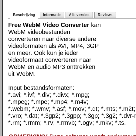
Beschrijving
Informatie
Alle versies
Reviews
Free WebM Video Converter
kan
WebM videobestanden
converteren naar diverse andere
videoformaten als AVI, MP4, 3GP
en meer. Ook kun je ieder
videoformaat converteren naar
WebM en audio MP3 onttrekken
uit WebM.
Input bestandsformaten:
*.avi; *.ivf; *.div; *.divx; *.mpg;
*.mpeg; *.mpe; *.mp4; *.m4v;
*.webm; *.wmv; *.asf; *.mov; *.qt; *.mts; *.m2t;
*.vro; *.dat; *.3gp2; *.3gpp; *.3gp; *.3g2; *.dvr-
*.rm; *.rmm; *.rv; *.rmvb; *.ogv; *.mkv; *.ts.