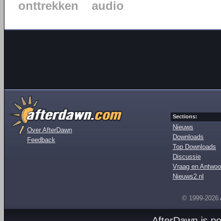
onttrekken
audio
Sections:
Nieuws
Over AfterDawn
Downloads
Feedback
Top Downloads
Discussie
Vraag en Antwoo
Nieuws2.nl
© 1999-2026
AfterDawn is p