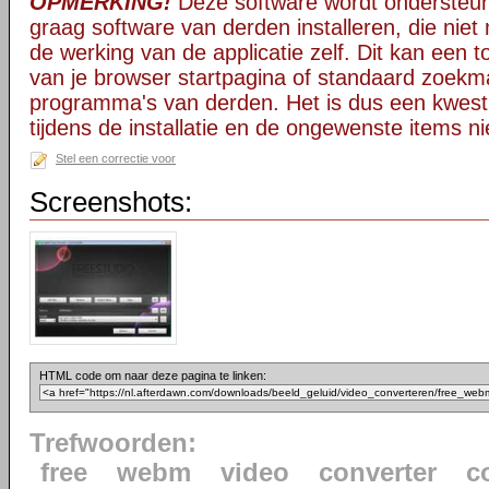
OPMERKING!
Deze software wordt ondersteun
graag software van derden installeren, die niet 
de werking van de applicatie zelf. Dit kan een t
van je browser startpagina of standaard zoekm
programma's van derden. Het is dus een kwest
tijdens de installatie en de ongewenste items ni
Stel een correctie voor
Screenshots:
HTML code om naar deze pagina te linken:
Trefwoorden:
free
webm
video
converter
c