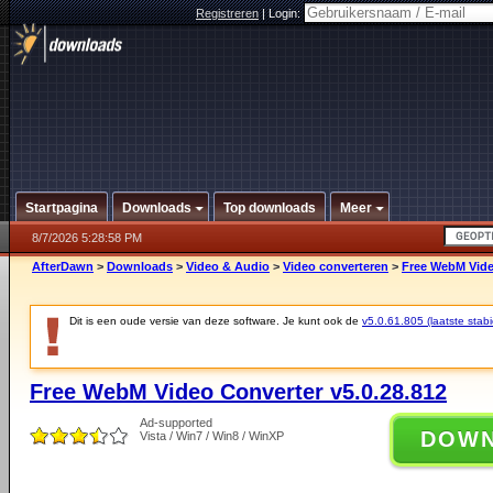
Registreren
|
Login:
Startpagina
Downloads
Top downloads
Meer
8/7/2026 5:28:58 PM
AfterDawn
>
Downloads
>
Video & Audio
>
Video converteren
>
Free WebM Vide
Dit is een oude versie van deze software. Je kunt ook de
v5.0.61.805 (laatste stabi
Free WebM Video Converter v5.0.28.812
Ad-supported
DOW
Vista / Win7 / Win8 / WinXP