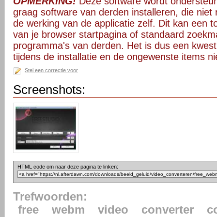
OPMERKING!
Deze software wordt ondersteun
graag software van derden installeren, die niet 
de werking van de applicatie zelf. Dit kan een t
van je browser startpagina of standaard zoekm
programma's van derden. Het is dus een kwest
tijdens de installatie en de ongewenste items ni
Stel een correctie voor
Screenshots:
HTML code om naar deze pagina te linken:
Trefwoorden:
free
webm
video
converter
c