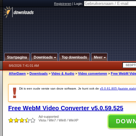
Registreren
|
Login:
Startpagina
Downloads
Top downloads
Meer
8/6/2026 7:41:01 AM
AfterDawn
>
Downloads
>
Video & Audio
>
Video converteren
>
Free WebM Vide
Dit is een oude versie van deze software. Je kunt ook de
v5.0.61.805 (laatste stabi
Free WebM Video Converter v5.0.59.525
Ad-supported
DOW
Vista / Win7 / Win8 / WinXP