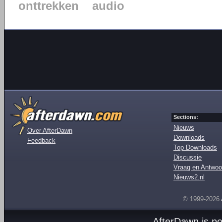
onttrekken
audio
Sections:
Nieuws
Over AfterDawn
Downloads
Feedback
Top Downloads
Discussie
Vraag en Antwoo
Nieuws2.nl
© 1999-2026
AfterDawn is p