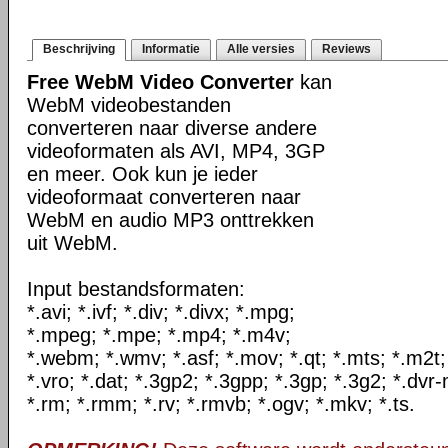
Beschrijving
Informatie
Alle versies
Reviews
Free WebM Video Converter
kan
WebM videobestanden
converteren naar diverse andere
videoformaten als AVI, MP4, 3GP
en meer. Ook kun je ieder
videoformaat converteren naar
WebM en audio MP3 onttrekken
uit WebM.
Input bestandsformaten:
*.avi; *.ivf; *.div; *.divx; *.mpg;
*.mpeg; *.mpe; *.mp4; *.m4v;
*.webm; *.wmv; *.asf; *.mov; *.qt; *.mts; *.m2t;
*.vro; *.dat; *.3gp2; *.3gpp; *.3gp; *.3g2; *.dvr-
*.rm; *.rmm; *.rv; *.rmvb; *.ogv; *.mkv; *.ts.