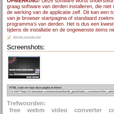
OPMERKING!
Deze software wordt ondersteun
graag software van derden installeren, die niet 
de werking van de applicatie zelf. Dit kan een t
van je browser startpagina of standaard zoekm
programma's van derden. Het is dus een kwest
tijdens de installatie en de ongewenste items ni
Stel een correctie voor
Screenshots:
HTML code om naar deze pagina te linken:
Trefwoorden:
free
webm
video
converter
c