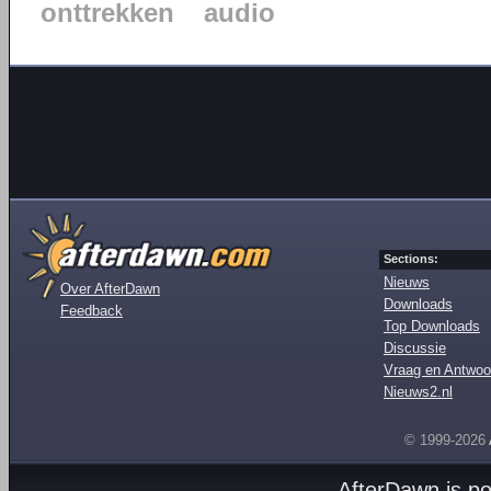
onttrekken
audio
Sections:
Nieuws
Over AfterDawn
Downloads
Feedback
Top Downloads
Discussie
Vraag en Antwoo
Nieuws2.nl
© 1999-2026
AfterDawn is p