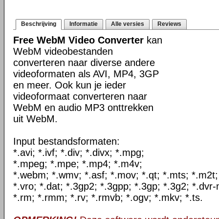
Beschrijving
Informatie
Alle versies
Reviews
Free WebM Video Converter
kan
WebM videobestanden
converteren naar diverse andere
videoformaten als AVI, MP4, 3GP
en meer. Ook kun je ieder
videoformaat converteren naar
WebM en audio MP3 onttrekken
uit WebM.
Input bestandsformaten:
*.avi; *.ivf; *.div; *.divx; *.mpg;
*.mpeg; *.mpe; *.mp4; *.m4v;
*.webm; *.wmv; *.asf; *.mov; *.qt; *.mts; *.m2t;
*.vro; *.dat; *.3gp2; *.3gpp; *.3gp; *.3g2; *.dvr-
*.rm; *.rmm; *.rv; *.rmvb; *.ogv; *.mkv; *.ts.