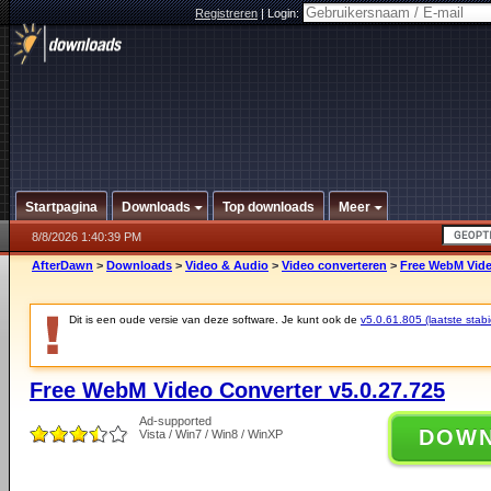
Registreren
|
Login:
Startpagina
Downloads
Top downloads
Meer
8/8/2026 1:40:39 PM
AfterDawn
>
Downloads
>
Video & Audio
>
Video converteren
>
Free WebM Vide
Dit is een oude versie van deze software. Je kunt ook de
v5.0.61.805 (laatste stabi
Free WebM Video Converter v5.0.27.725
Ad-supported
DOW
Vista / Win7 / Win8 / WinXP