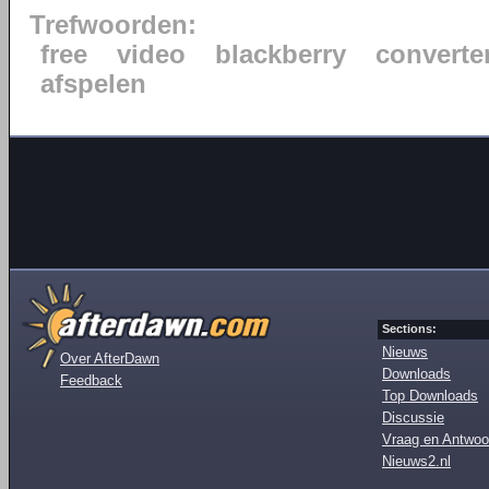
Trefwoorden:
free
video
blackberry
converte
afspelen
Sections:
Nieuws
Over AfterDawn
Downloads
Feedback
Top Downloads
Discussie
Vraag en Antwoo
Nieuws2.nl