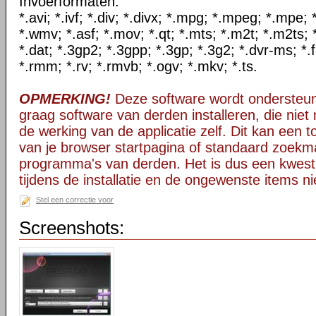
Invoerformaten:
*.avi; *.ivf; *.div; *.divx; *.mpg; *.mpeg; *.mpe
*.wmv; *.asf; *.mov; *.qt; *.mts; *.m2t; *.m2ts; 
*.dat; *.3gp2; *.3gpp; *.3gp; *.3g2; *.dvr-ms; *.f
*.rmm; *.rv; *.rmvb; *.ogv; *.mkv; *.ts.
OPMERKING!
Deze software wordt ondersteun
graag software van derden installeren, die niet 
de werking van de applicatie zelf. Dit kan een t
van je browser startpagina of standaard zoekm
programma's van derden. Het is dus een kwest
tijdens de installatie en de ongewenste items ni
Stel een correctie voor
Screenshots: