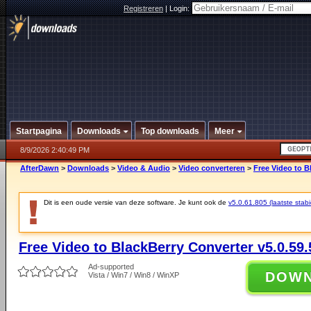
Registreren
|
Login:
Startpagina
Downloads
Top downloads
Meer
8/9/2026 2:40:49 PM
AfterDawn
>
Downloads
>
Video & Audio
>
Video converteren
>
Free Video to B
Dit is een oude versie van deze software. Je kunt ook de
v5.0.61.805 (laatste stabi
Free Video to BlackBerry Converter v5.0.59.
Ad-supported
DOW
Vista / Win7 / Win8 / WinXP