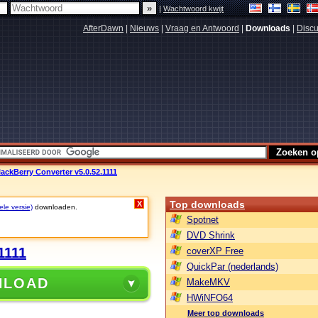
|
Wachtwoord kwijt
AfterDawn
|
Nieuws
|
Vraag en Antwoord
|
Downloads
|
Discu
lackBerry Converter v5.0.52.1111
Top downloads
X
ele versie)
downloaden.
Spotnet
DVD Shrink
1111
coverXP Free
QuickPar (nederlands)
NLOAD
MakeMKV
HWiNFO64
Meer top downloads