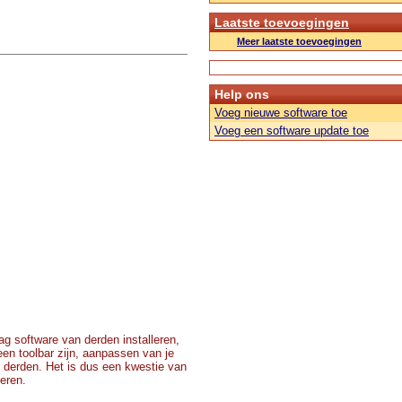
Laatste toevoegingen
Meer laatste toevoegingen
Help ons
Voeg nieuwe software toe
Voeg een software update toe
g software van derden installeren,
 een toolbar zijn, aanpassen van je
 derden. Het is dus een kwestie van
teren.