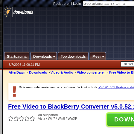
Registreren
|
Login:
Startpagina
Downloads
Top downloads
Meer
8/7/2026 11:09:11 PM
AfterDawn
>
Downloads
>
Video & Audio
>
Video converteren
>
Free Video to B
Dit is een oude versie van deze software. Je kunt ook de
v5.0.61.805 (laatste stabi
Free Video to BlackBerry Converter v5.0.52.
Ad-supported
DOW
Vista / Win7 / Win8 / WinXP