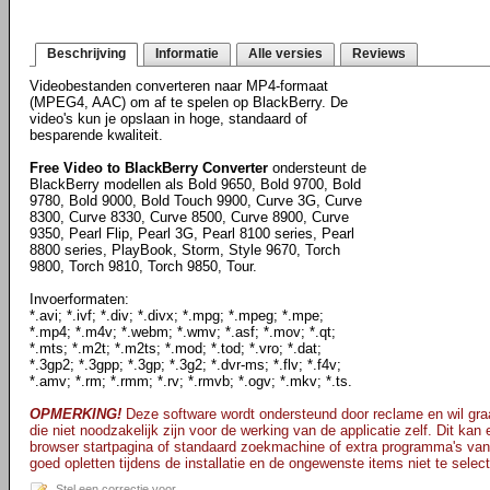
Beschrijving
Informatie
Alle versies
Reviews
Videobestanden converteren naar MP4-formaat
(MPEG4, AAC) om af te spelen op BlackBerry. De
video's kun je opslaan in hoge, standaard of
besparende kwaliteit.
Free Video to BlackBerry Converter
ondersteunt de
BlackBerry modellen als Bold 9650, Bold 9700, Bold
9780, Bold 9000, Bold Touch 9900, Curve 3G, Curve
8300, Curve 8330, Curve 8500, Curve 8900, Curve
9350, Pearl Flip, Pearl 3G, Pearl 8100 series, Pearl
8800 series, PlayBook, Storm, Style 9670, Torch
9800, Torch 9810, Torch 9850, Tour.
Invoerformaten:
*.avi; *.ivf; *.div; *.divx; *.mpg; *.mpeg; *.mpe;
*.mp4; *.m4v; *.webm; *.wmv; *.asf; *.mov; *.qt;
*.mts; *.m2t; *.m2ts; *.mod; *.tod; *.vro; *.dat;
*.3gp2; *.3gpp; *.3gp; *.3g2; *.dvr-ms; *.flv; *.f4v;
*.amv; *.rm; *.rmm; *.rv; *.rmvb; *.ogv; *.mkv; *.ts.
OPMERKING!
Deze software wordt ondersteund door reclame en wil graa
die niet noodzakelijk zijn voor de werking van de applicatie zelf. Dit kan
browser startpagina of standaard zoekmachine of extra programma's van
goed opletten tijdens de installatie en de ongewenste items niet te selec
Stel een correctie voor