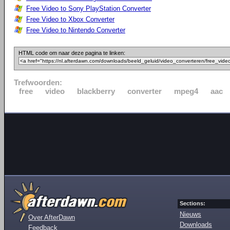
Free Video to Sony PlayStation Converter
Free Video to Xbox Converter
Free Video to Nintendo Converter
HTML code om naar deze pagina te linken:
Trefwoorden:
free
video
blackberry
converter
mpeg4
aac
Sections:
Nieuws
Over AfterDawn
Downloads
Feedback