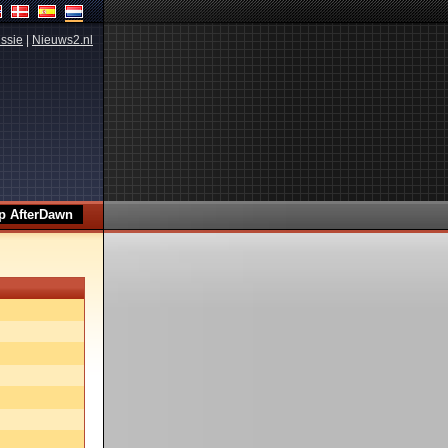
ssie
|
Nieuws2.nl