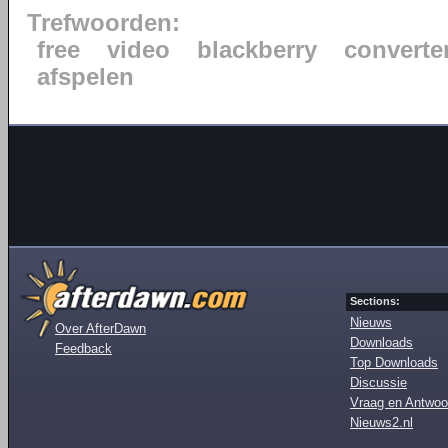
Trefwoorden:
free
video
blackberry
converte
afspelen
Sections:
Nieuws
Over AfterDawn
Downloads
Feedback
Top Downloads
Discussie
Vraag en Antwoo
Nieuws2.nl