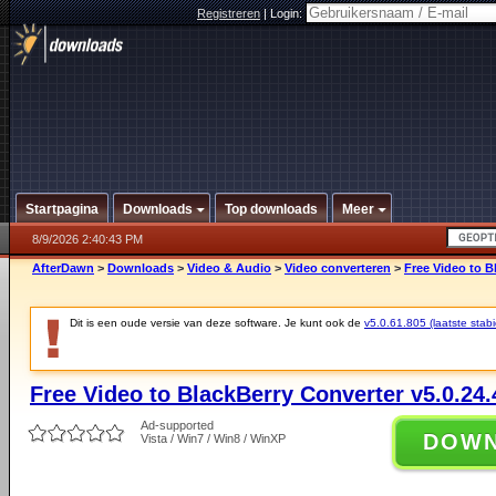
Registreren
|
Login:
Startpagina
Downloads
Top downloads
Meer
8/9/2026 2:40:43 PM
AfterDawn
>
Downloads
>
Video & Audio
>
Video converteren
>
Free Video to B
Dit is een oude versie van deze software. Je kunt ook de
v5.0.61.805 (laatste stabi
Free Video to BlackBerry Converter v5.0.24.
Ad-supported
DOW
Vista / Win7 / Win8 / WinXP