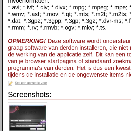
Invoerformaten:
*.avi; *.ivf; *.div; *.divx; *.mpg; *.mpeg; *.mpe
*.wmv; *.asf; *.mov; *.qt; *.mts; *.m2t; *.m2ts; 
*.dat; *.3gp2; *.3gpp; *.3gp; *.3g2; *.dvr-ms; *.f
*.rmm; *.rv; *.rmvb; *.ogv; *.mkv; *.ts.
OPMERKING!
Deze software wordt ondersteun
graag software van derden installeren, die niet 
de werking van de applicatie zelf. Dit kan een t
van je browser startpagina of standaard zoekm
programma's van derden. Het is dus een kwest
tijdens de installatie en de ongewenste items ni
Stel een correctie voor
Screenshots: