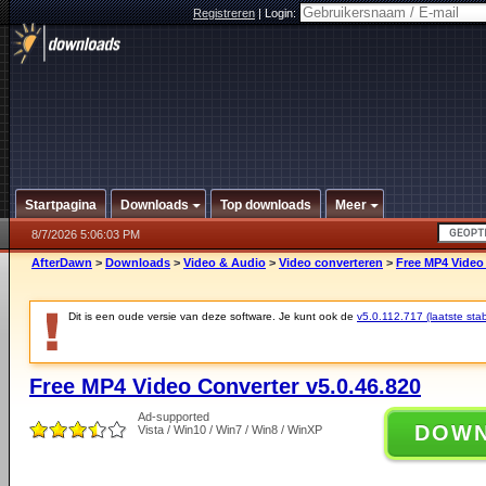
Registreren
|
Login:
Startpagina
Downloads
Top downloads
Meer
8/7/2026 5:06:03 PM
AfterDawn
>
Downloads
>
Video & Audio
>
Video converteren
>
Free MP4 Video 
Dit is een oude versie van deze software. Je kunt ook de
v5.0.112.717 (laatste stab
Free MP4 Video Converter v5.0.46.820
Ad-supported
DOW
Vista / Win10 / Win7 / Win8 / WinXP