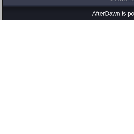
AfterDawn is p