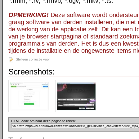
*.rmm; *.rv; *.rmvb; *.ogv; *.mkv; *.ts.
OPMERKING!
Deze software wordt ondersteun
graag software van derden installeren, die niet 
de werking van de applicatie zelf. Dit kan een t
van je browser startpagina of standaard zoekm
programma's van derden. Het is dus een kwest
tijdens de installatie en de ongewenste items ni
Stel een correctie voor
Screenshots:
HTML code om naar deze pagina te linken: