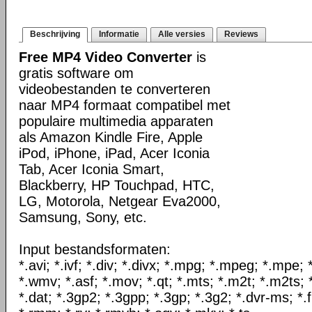
Beschrijving
Informatie
Alle versies
Reviews
Free MP4 Video Converter
is
gratis software om
videobestanden te converteren
naar MP4 formaat compatibel met
populaire multimedia apparaten
als Amazon Kindle Fire, Apple
iPod, iPhone, iPad, Acer Iconia
Tab, Acer Iconia Smart,
Blackberry, HP Touchpad, HTC,
LG, Motorola, Netgear Eva2000,
Samsung, Sony, etc.
Input bestandsformaten:
*.avi; *.ivf; *.div; *.divx; *.mpg; *.mpeg; *.mpe
*.wmv; *.asf; *.mov; *.qt; *.mts; *.m2t; *.m2ts; 
*.dat; *.3gp2; *.3gpp; *.3gp; *.3g2; *.dvr-ms; *.f