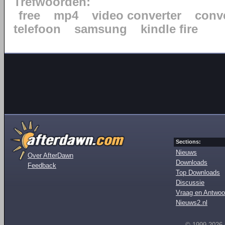
Trefwoorden:
free
mp4
video converter
conv
telefoon
samsung
kindle fire
Sections:
Nieuws
Over AfterDawn
Downloads
Feedback
Top Downloads
Discussie
Vraag en Antwoo
Nieuws2.nl
© 1999-2026