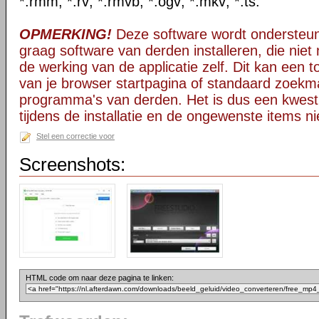
*.rmm; *.rv; *.rmvb; *.ogv; *.mkv; *.ts.
OPMERKING!
Deze software wordt ondersteun
graag software van derden installeren, die niet 
de werking van de applicatie zelf. Dit kan een t
van je browser startpagina of standaard zoekm
programma's van derden. Het is dus een kwest
tijdens de installatie en de ongewenste items ni
Stel een correctie voor
Screenshots:
HTML code om naar deze pagina te linken: