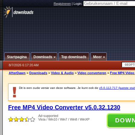
Registreren
|
Login:
Startpagina
Downloads
Top downloads
Meer
8/7/2026 6:17:20 AM
AfterDawn
>
Downloads
>
Video & Audio
>
Video converteren
>
Free MP4 Video 
Dit is een oude versie van deze software. Je kunt ook de
v5.0.112.717 (laatste stab
Free MP4 Video Converter v5.0.32.1230
Ad-supported
DOW
Vista / Win10 / Win7 / Win8 / WinXP