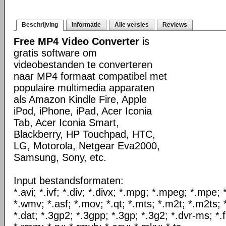
Beschrijving
Informatie
Alle versies
Reviews
Free MP4 Video Converter
is
gratis software om
videobestanden te converteren
naar MP4 formaat compatibel met
populaire multimedia apparaten
als Amazon Kindle Fire, Apple
iPod, iPhone, iPad, Acer Iconia
Tab, Acer Iconia Smart,
Blackberry, HP Touchpad, HTC,
LG, Motorola, Netgear Eva2000,
Samsung, Sony, etc.
Input bestandsformaten:
*.avi; *.ivf; *.div; *.divx; *.mpg; *.mpeg; *.mpe
*.wmv; *.asf; *.mov; *.qt; *.mts; *.m2t; *.m2ts; 
*.dat; *.3gp2; *.3gpp; *.3gp; *.3g2; *.dvr-ms; *.f