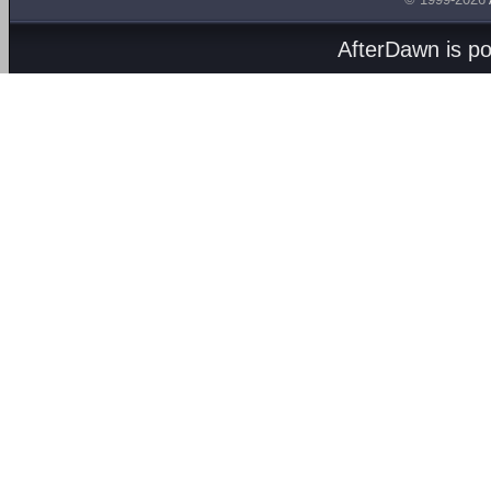
AfterDawn is p