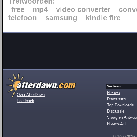
Trefwoorden:
free
mp4
video converter
conv
telefoon
samsung
kindle fire
Sections:
Nieuws
Over AfterDawn
Downloads
Feedback
Top Downloads
Discussie
Vraag en Antwoo
Nieuws2.nl
© 1999-2026