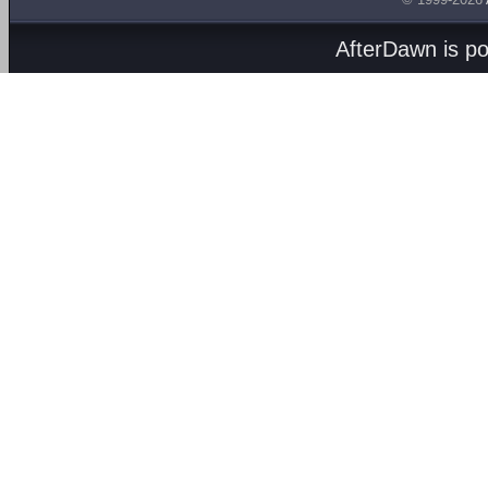
AfterDawn is p