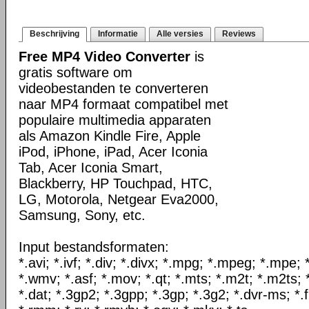
Beschrijving
Informatie
Alle versies
Reviews
Free MP4 Video Converter
is
gratis software om
videobestanden te converteren
naar MP4 formaat compatibel met
populaire multimedia apparaten
als Amazon Kindle Fire, Apple
iPod, iPhone, iPad, Acer Iconia
Tab, Acer Iconia Smart,
Blackberry, HP Touchpad, HTC,
LG, Motorola, Netgear Eva2000,
Samsung, Sony, etc.
Input bestandsformaten:
*.avi; *.ivf; *.div; *.divx; *.mpg; *.mpeg; *.mpe
*.wmv; *.asf; *.mov; *.qt; *.mts; *.m2t; *.m2ts; 
*.dat; *.3gp2; *.3gpp; *.3gp; *.3g2; *.dvr-ms; *.f