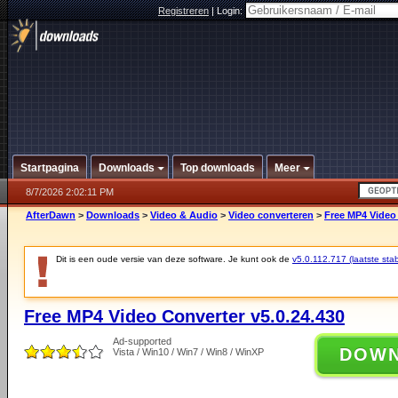
Registreren
|
Login:
Startpagina
Downloads
Top downloads
Meer
8/7/2026 2:02:11 PM
AfterDawn
>
Downloads
>
Video & Audio
>
Video converteren
>
Free MP4 Video 
Dit is een oude versie van deze software. Je kunt ook de
v5.0.112.717 (laatste stab
Free MP4 Video Converter v5.0.24.430
Ad-supported
DOW
Vista / Win10 / Win7 / Win8 / WinXP