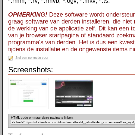
*.rmm; *.rv; *.rmvb; *.ogv; *.mkv; *.ts.
OPMERKING!
Deze software wordt ondersteun
graag software van derden installeren, die niet 
de werking van de applicatie zelf. Dit kan een t
van je browser startpagina of standaard zoekm
programma's van derden. Het is dus een kwest
tijdens de installatie en de ongewenste items ni
Stel een correctie voor
Screenshots:
HTML code om naar deze pagina te linken: