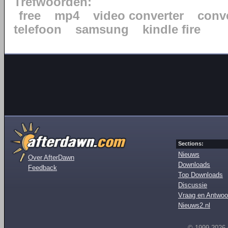
Trefwoorden:
free
mp4
video converter
conv
telefoon
samsung
kindle fire
Sections:
Nieuws
Over AfterDawn
Downloads
Feedback
Top Downloads
Discussie
Vraag en Antwoo
Nieuws2.nl
© 1999-2026