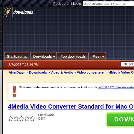
Registreren
|
Login:
Startpagina
Downloads
Top downloads
Meer
8/7/2026 7:13:24 PM
AfterDawn
>
Downloads
>
Video & Audio
>
Video converteren
>
4Media Video Co
Dit is een oude versie van deze software. Je kunt ook de
v7.0.0.1121 (laatste stabi
4Media Video Converter Standard for Mac O
Shareware
DOW
OSX