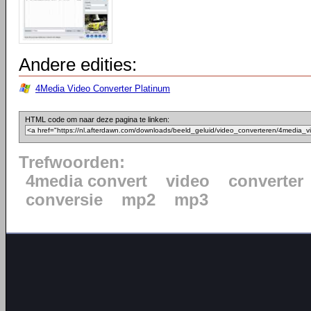
Andere edities:
4Media Video Converter Platinum
HTML code om naar deze pagina te linken:
Trefwoorden:
4media convert
video
converter
conversie
mp2
mp3