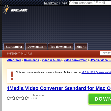
Registreren
|
Login:
Startpagina
Downloads
Top downloads
Meer
8/6/2026 7:44:14 AM
AfterDawn
>
Downloads
>
Video & Audio
>
Video converteren
>
4Media Video Co
Dit is een oude versie van deze software. Je kunt ook de
v7.0.0.1121 (laatste stabi
4Media Video Converter Standard for Mac O
Shareware
DOW
OSX