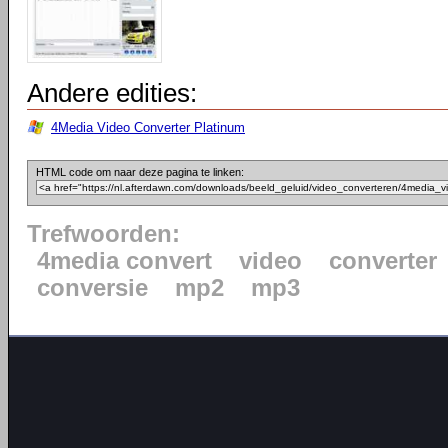
Andere edities:
4Media Video Converter Platinum
HTML code om naar deze pagina te linken:
Trefwoorden:
4media convert
video
converter
conversie
mp2
mp3