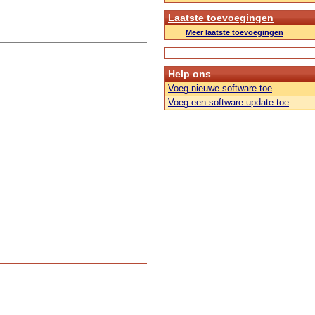
Laatste toevoegingen
Meer laatste toevoegingen
Help ons
Voeg nieuwe software toe
Voeg een software update toe