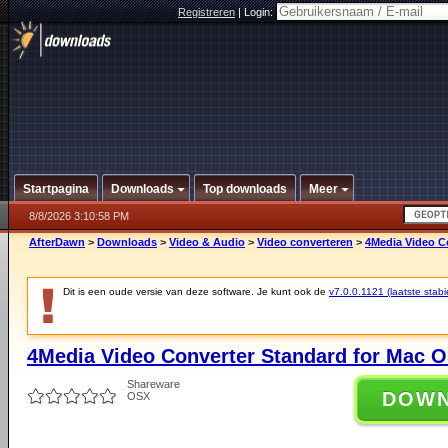
Registreren
|
Login:
Startpagina
Downloads
Top downloads
Meer
8/8/2026 3:10:58 PM
AfterDawn
>
Downloads
>
Video & Audio
>
Video converteren
>
4Media Video Co
Dit is een oude versie van deze software. Je kunt ook de
v7.0.0.1121 (laatste stabi
4Media Video Converter Standard for Mac O
Shareware
DOW
OSX