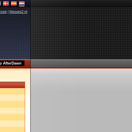
ssie
|
Nieuws2.nl