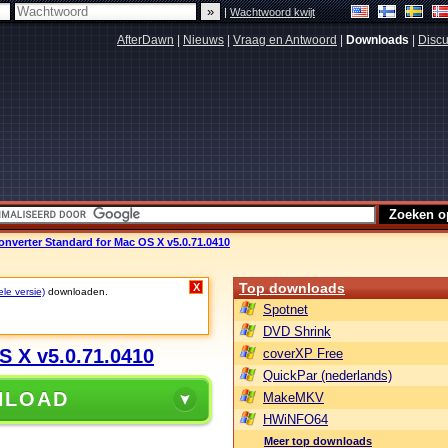
|
Wachtwoord kwijt
AfterDawn
|
Nieuws
|
Vraag en Antwoord
|
Downloads
|
Discu
nverter Standard for Mac OS X v5.0.71.0410
Top downloads
X
ele versie)
downloaden.
Spotnet
DVD Shrink
S X v5.0.71.0410
coverXP Free
QuickPar (nederlands)
NLOAD
MakeMKV
HWiNFO64
Meer top downloads