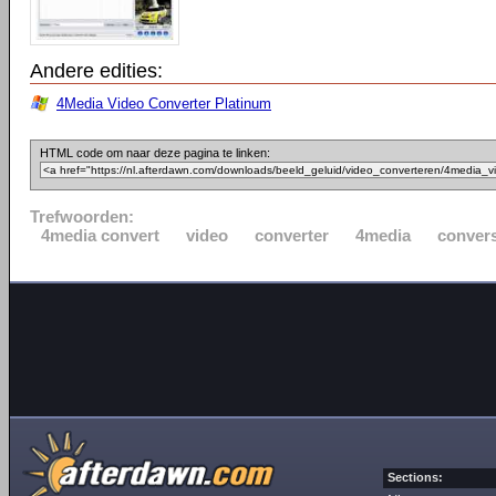
Andere edities:
4Media Video Converter Platinum
HTML code om naar deze pagina te linken:
Trefwoorden:
4media convert
video
converter
4media
convers
Sections: