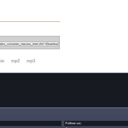
ie
mp2
mp3
Follow us: