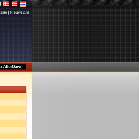
ssie
|
Nieuws2.nl