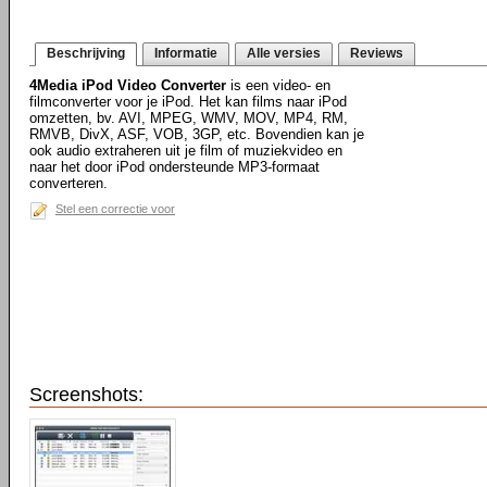
Beschrijving
Informatie
Alle versies
Reviews
4Media iPod Video Converter
is een video- en
filmconverter voor je iPod. Het kan films naar iPod
omzetten, bv. AVI, MPEG, WMV, MOV, MP4, RM,
RMVB, DivX, ASF, VOB, 3GP, etc. Bovendien kan je
ook audio extraheren uit je film of muziekvideo en
naar het door iPod ondersteunde MP3-formaat
converteren.
Stel een correctie voor
Screenshots: