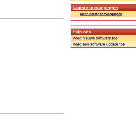
Laatste toevoegingen
Meer laatste toevoegingen
Help ons
Voeg nieuwe software toe
Voeg een software update toe