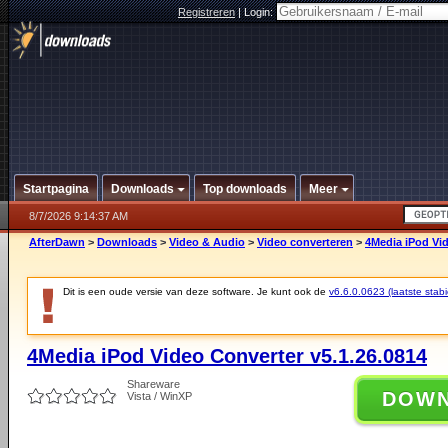
Registreren
|
Login:
Startpagina
Downloads
Top downloads
Meer
8/7/2026 9:14:37 AM
AfterDawn
>
Downloads
>
Video & Audio
>
Video converteren
>
4Media iPod Vid
Dit is een oude versie van deze software. Je kunt ook de
v6.6.0.0623 (laatste stabi
4Media iPod Video Converter v5.1.26.0814
Shareware
DOW
Vista / WinXP