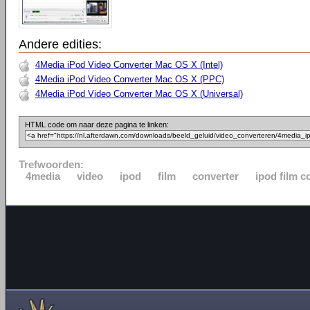
Andere edities:
4Media iPod Video Converter Mac OS X (Intel)
4Media iPod Video Converter Mac OS X (PPC)
4Media iPod Video Converter Mac OS X (Universal)
HTML code om naar deze pagina te linken:
Trefwoorden:
4media
video
ipod
film
converter
ipod film c