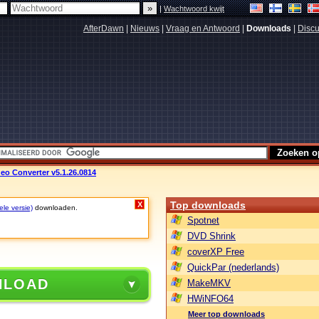
|
Wachtwoord kwijt
AfterDawn
|
Nieuws
|
Vraag en Antwoord
|
Downloads
|
Discu
eo Converter v5.1.26.0814
Top downloads
X
ele versie)
downloaden.
Spotnet
DVD Shrink
coverXP Free
QuickPar (nederlands)
NLOAD
MakeMKV
HWiNFO64
Meer top downloads