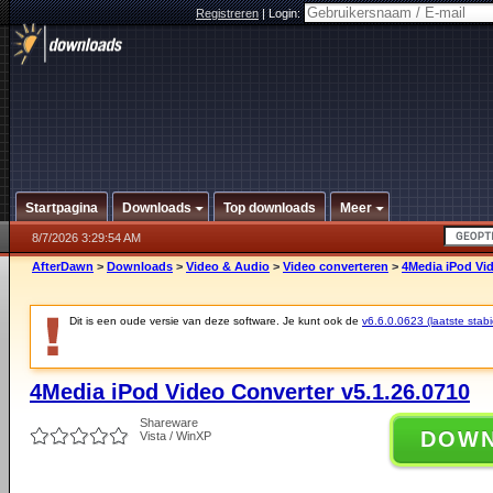
Registreren
|
Login:
Startpagina
Downloads
Top downloads
Meer
8/7/2026 3:29:54 AM
AfterDawn
>
Downloads
>
Video & Audio
>
Video converteren
>
4Media iPod Vid
Dit is een oude versie van deze software. Je kunt ook de
v6.6.0.0623 (laatste stabi
4Media iPod Video Converter v5.1.26.0710
Shareware
DOW
Vista / WinXP