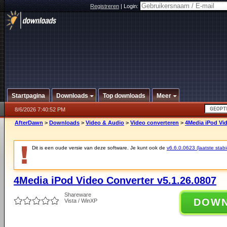
Registreren
|
Login:
Startpagina
Downloads
Top downloads
Meer
8/6/2026 7:40:52 PM
AfterDawn
>
Downloads
>
Video & Audio
>
Video converteren
>
4Media iPod Vid
Dit is een oude versie van deze software. Je kunt ook de
v6.6.0.0623 (laatste stabi
4Media iPod Video Converter v5.1.26.0807
Shareware
DOW
Vista / WinXP